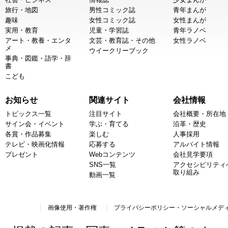
旅行・地図
男性コミック誌
青年まんが
趣味
女性コミック誌
女性まんが
実用・教育
児童・学習誌
青年ラノベ
アート・教養・エンタ
文芸・教育誌・その他
女性ラノベ
メ
ウイークリーブック
事典・図鑑・語学・辞
書
こども
お知らせ
関連サイト
会社情報
トピックス一覧
注目サイト
会社概要・所在地
サイン会・イベント
学ぶ・育てる
沿革・歴史
各賞・作品募集
楽しむ
人事採用
テレビ・映画化情報
応募する
アルバイト情報
プレゼント
Webコンテンツ
会社見学要項
SNS一覧
アクセシビリティ
取り組み
動画一覧
画像使用・著作権
プライバシーポリシー・ソーシャルメデ