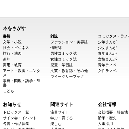
本をさがす
書籍
雑誌
コミックス・ラノ
文学・小説
ファッション・美容誌
少年まんが
社会・ビジネス
情報誌
少女まんが
旅行・地図
男性コミック誌
青年まんが
趣味
女性コミック誌
女性まんが
実用・教育
児童・学習誌
青年ラノベ
アート・教養・エンタ
文芸・教育誌・その他
女性ラノベ
メ
ウイークリーブック
事典・図鑑・語学・辞
書
こども
お知らせ
関連サイト
会社情報
トピックス一覧
注目サイト
会社概要・所在地
サイン会・イベント
学ぶ・育てる
沿革・歴史
各賞・作品募集
楽しむ
人事採用