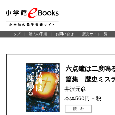
トップ
｜
購入の手順
｜
お問い合せ
｜
販売サイト一覧
六点鐘は二度鳴
篇集 歴史ミス
井沢元彦
本体560円 + 税