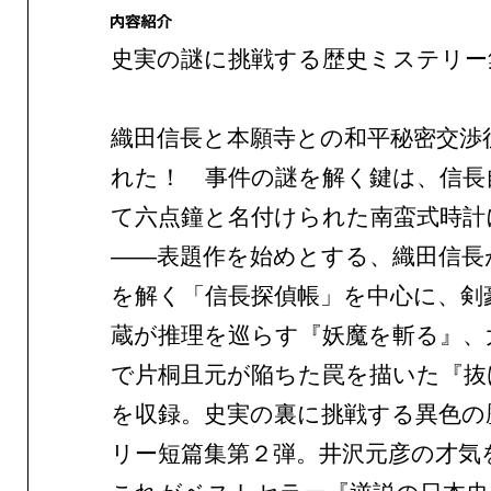
史実の謎に挑戦する歴史ミステリー
織田信長と本願寺との和平秘密交渉
れた！ 事件の謎を解く鍵は、信長
て六点鐘と名付けられた南蛮式時計
——表題作を始めとする、織田信長
を解く「信長探偵帳」を中心に、剣
蔵が推理を巡らす『妖魔を斬る』、
で片桐且元が陥ちた罠を描いた『抜
を収録。史実の裏に挑戦する異色の
リー短篇集第２弾。井沢元彦の才