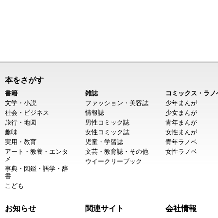
本をさがす
書籍
雑誌
コミックス・ラノ
文学・小説
ファッション・美容誌
少年まんが
社会・ビジネス
情報誌
少女まんが
旅行・地図
男性コミック誌
青年まんが
趣味
女性コミック誌
女性まんが
実用・教育
児童・学習誌
青年ラノベ
アート・教養・エンタ
文芸・教育誌・その他
女性ラノベ
メ
ウイークリーブック
事典・図鑑・語学・辞
書
こども
お知らせ
関連サイト
会社情報