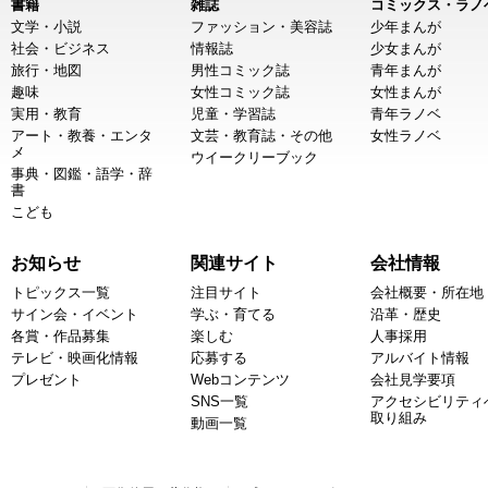
書籍
雑誌
コミックス・ラノ
文学・小説
ファッション・美容誌
少年まんが
社会・ビジネス
情報誌
少女まんが
旅行・地図
男性コミック誌
青年まんが
趣味
女性コミック誌
女性まんが
実用・教育
児童・学習誌
青年ラノベ
アート・教養・エンタ
文芸・教育誌・その他
女性ラノベ
メ
ウイークリーブック
事典・図鑑・語学・辞
書
こども
お知らせ
関連サイト
会社情報
トピックス一覧
注目サイト
会社概要・所在地
サイン会・イベント
学ぶ・育てる
沿革・歴史
各賞・作品募集
楽しむ
人事採用
テレビ・映画化情報
応募する
アルバイト情報
プレゼント
Webコンテンツ
会社見学要項
SNS一覧
アクセシビリティ
取り組み
動画一覧