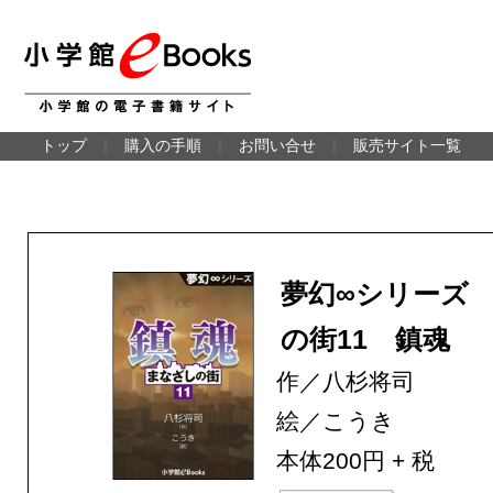
トップ
｜
購入の手順
｜
お問い合せ
｜
販売サイト一覧
夢幻∞シリーズ
の街11 鎮魂
作／八杉将司
絵／こうき
本体200円 + 税