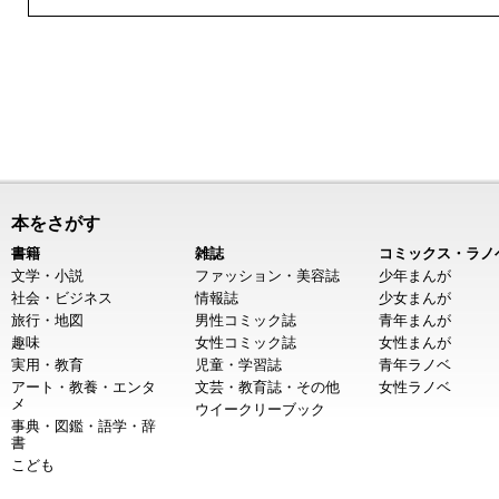
本をさがす
書籍
雑誌
コミックス・ラノ
文学・小説
ファッション・美容誌
少年まんが
社会・ビジネス
情報誌
少女まんが
旅行・地図
男性コミック誌
青年まんが
趣味
女性コミック誌
女性まんが
実用・教育
児童・学習誌
青年ラノベ
アート・教養・エンタ
文芸・教育誌・その他
女性ラノベ
メ
ウイークリーブック
事典・図鑑・語学・辞
書
こども