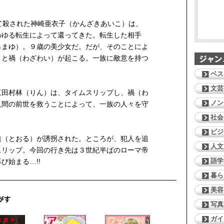
て殺された神崎亜衣子（かんざきあいこ）は、
わゆる転生によって還ってきた。転生した相手
らまゆ）。９歳の美少女だ。だが、そのことによ
々と禍（わざわい）が起こる。一族に敵意を持つ
ベス
文芸
田村林（りん）は、タイムスリップし、禍（わ
ノン
人間の前世を救うことによって、一族の人々を守
社会
ビジ
（とおる）が誘拐された。ところが、犯人を追
人文
スリップ。今回の行き先は３世紀半ばのローマ帝
語学
び始まる…!!
暮ら
美容
写真
ガイ