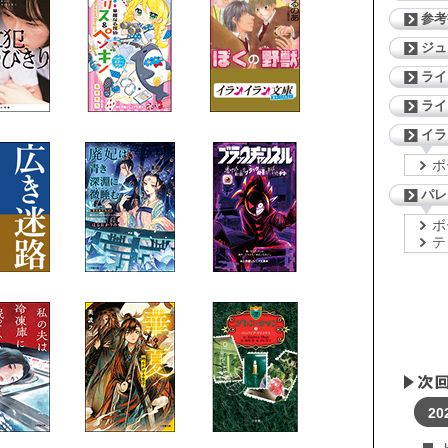
参考
ジ
ライ
ライ
イラ
ボ
パレ
ボ
テ
20