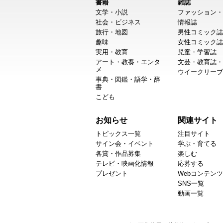
書籍
雑誌
文学・小説
ファッション・
社会・ビジネス
情報誌
旅行・地図
男性コミック誌
趣味
女性コミック誌
実用・教育
児童・学習誌
アート・教養・エンタ
文芸・教育誌・
メ
ウイークリーブ
事典・図鑑・語学・辞
書
こども
お知らせ
関連サイト
トピックス一覧
注目サイト
サイン会・イベント
学ぶ・育てる
各賞・作品募集
楽しむ
テレビ・映画化情報
応募する
プレゼント
Webコンテンツ
SNS一覧
動画一覧