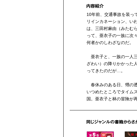
10年前、交通事故を装っ
リインカネーション、い
は、三田村麻由（みたむ
って、亜衣子の一族に次
何者かのしわざなのだ。
亜衣子と、一族の一人三
ざわい）の降りかかった
ってきたのだが…。
春休みのある日、甥の透
いつめたところでタイム
国。亜衣子と林の冒険が再