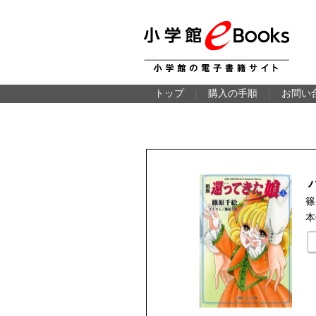
トップ
｜
購入の手順
｜
お問い
篠
本