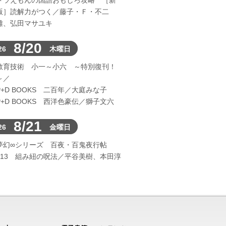
ドラえもんの国語おもしろ攻略 ［新
版］読解力がつく／藤子・Ｆ・不二
雄、弘田マサユキ
8/20
26
木曜日
教育技術 小一～小六 ～特別復刊！
～／
P+D BOOKS 二百年／大庭みな子
P+D BOOKS 西洋色豪伝／獅子文六
8/21
26
金曜日
夢幻∞シリーズ 百夜・百鬼夜行帖
113 組み紐の呪法／平谷美樹、本田淳