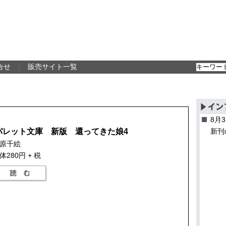
合せ
｜
販売サイト一覧
8月
パレット文庫 新版 還ってきた娘4
新刊
原千絵
体280円 + 税