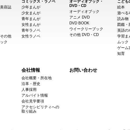
コミックス・ラノベ
オーディオブック・
こども
DVD・CD
美容誌
少年まんが
絵本
オーディオブック
少女まんが
遊べる
アニメ DVD
青年まんが
読み物
DVD BOOK
女性まんが
図鑑・
ウイークリーブック
青年ラノベ
英語の
その他 DVD・CD
その他
女性ラノベ
学習ま
ック
ムック
ゲーム
知育
会社情報
お問い合わせ
会社概要・所在地
沿革・歴史
人事採用
アルバイト情報
会社見学要項
アクセシビリティへの
取り組み