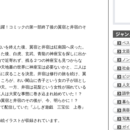
活躍！コミックの第一部終了後の翼宿と井宿のそ
？
ベス
いを終えた後、翼宿と井宿は紅南国へ戻った。
文芸
した後、白虎、玄武、青龍の神座宝を探しに出か
ノン
由で近寄れず、残る２つの神座宝も見つからな
神天地書の世界に神座宝は必要ないかと、二人は
社会
活に戻ることを決意。井宿は修行の旅を続け、翼
ビジ
ところが、れい閣山に杏子という女の子が頭とし
人文
仰天。一方、井宿は花梨という女性が溺れている
語学
二人は大変な事態に巻き込まれ始めていた！？
の翼宿と井宿のその後が、今、明らかに！？
暮ら
して配信していた『ふしぎ遊戯 三宝伝 上巻』
美容
写真
挿絵イラストが収録されています。
ガイ