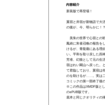
新装版で再登場！
翼宿と井宿が新物語で大
の後が、今、明らかに！
美朱の世界で心宿との戦
鳳綺に朱雀召喚の報告を
けるが、青龍廟にある理
い。平和を取り戻した四
芳准、幻狼として元の生
宿はれい閣山へ戻った。
て君臨しており、翼宿は
のを助けるが……。実は
コミックの第一部終了後
※この作品はXMDF版と
のePUB版です。
底本と同じクオリティの