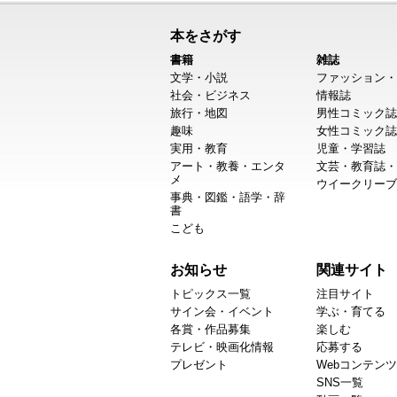
本をさがす
書籍
雑誌
文学・小説
ファッション・
社会・ビジネス
情報誌
旅行・地図
男性コミック誌
趣味
女性コミック誌
実用・教育
児童・学習誌
アート・教養・エンタ
文芸・教育誌・
メ
ウイークリーブ
事典・図鑑・語学・辞
書
こども
お知らせ
関連サイト
トピックス一覧
注目サイト
サイン会・イベント
学ぶ・育てる
各賞・作品募集
楽しむ
テレビ・映画化情報
応募する
プレゼント
Webコンテンツ
SNS一覧