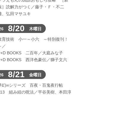
ドラえもんの国語おもしろ攻略 ［新
版］読解力がつく／藤子・Ｆ・不二
雄、弘田マサユキ
8/20
26
木曜日
教育技術 小一～小六 ～特別復刊！
～／
P+D BOOKS 二百年／大庭みな子
P+D BOOKS 西洋色豪伝／獅子文六
8/21
26
金曜日
夢幻∞シリーズ 百夜・百鬼夜行帖
113 組み紐の呪法／平谷美樹、本田淳