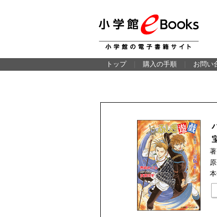
トップ
｜
購入の手順
｜
お問い
著
原
本