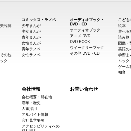
コミックス・ラノベ
オーディオブック・
こども
DVD・CD
美容誌
少年まんが
絵本
オーディオブック
少女まんが
遊べる
アニメ DVD
青年まんが
読み物
DVD BOOK
女性まんが
図鑑・
ウイークリーブック
青年ラノベ
英語の
その他 DVD・CD
その他
女性ラノベ
学習ま
ック
ムック
ゲーム
知育
会社情報
お問い合わせ
会社概要・所在地
沿革・歴史
人事採用
アルバイト情報
会社見学要項
アクセシビリティへの
取り組み