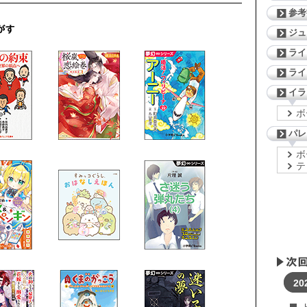
参考
ジ
ライ
ライ
イラ
ボ
パレ
ボ
テ
20