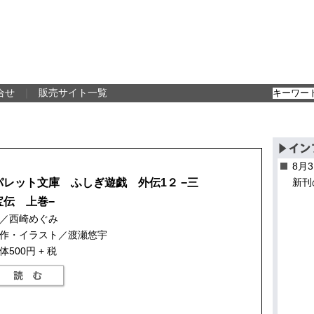
合せ
｜
販売サイト一覧
8月
パレット文庫 ふしぎ遊戯 外伝1２ −三
新刊
宝伝 上巻−
／西崎めぐみ
作・イラスト／渡瀬悠宇
体500円 + 税