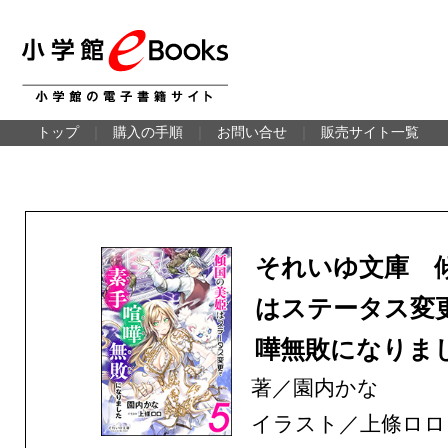
トップ
｜
購入の手順
｜
お問い合せ
｜
販売サイト一覧
それいゆ文庫 
はステータス変
嘩無敗になりま
著／園内かな
イラスト／上條ロロ