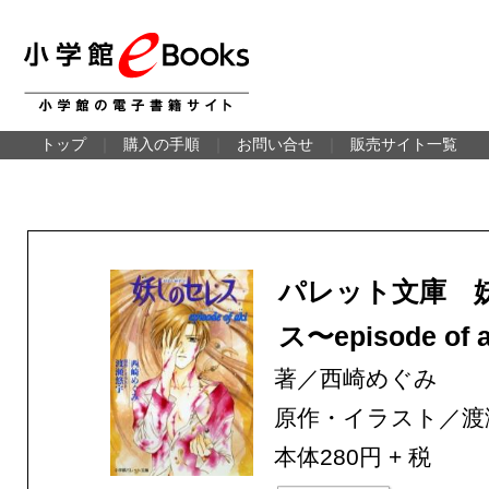
トップ
｜
購入の手順
｜
お問い合せ
｜
販売サイト一覧
パレット文庫 
ス〜episode of 
著／西崎めぐみ
原作・イラスト／渡
本体280円 + 税