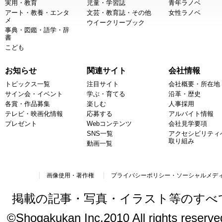
実用・教育
児童・学習誌
青年ラノベ
アート・教養・エンタ
文芸・教育誌・その他
女性ラノベ
メ
ウイークリーブック
事典・図鑑・語学・辞
書
こども
お知らせ
関連サイト
会社情報
トピックス一覧
注目サイト
会社概要・所在地
サイン会・イベント
学ぶ・育てる
沿革・歴史
各賞・作品募集
楽しむ
人事採用
テレビ・映画化情報
応募する
アルバイト情報
プレゼント
Webコンテンツ
会社見学要項
SNS一覧
アクセシビリティ
取り組み
動画一覧
画像使用・著作権
プライバシーポリシー・ソーシャルメデ
掲載の記事・写真・イラスト等のすべ
©Shogakukan Inc.2010 All rights reserved.