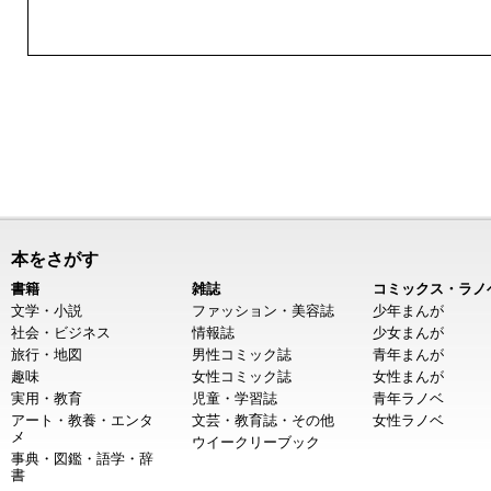
本をさがす
書籍
雑誌
コミックス・ラノ
文学・小説
ファッション・美容誌
少年まんが
社会・ビジネス
情報誌
少女まんが
旅行・地図
男性コミック誌
青年まんが
趣味
女性コミック誌
女性まんが
実用・教育
児童・学習誌
青年ラノベ
アート・教養・エンタ
文芸・教育誌・その他
女性ラノベ
メ
ウイークリーブック
事典・図鑑・語学・辞
書