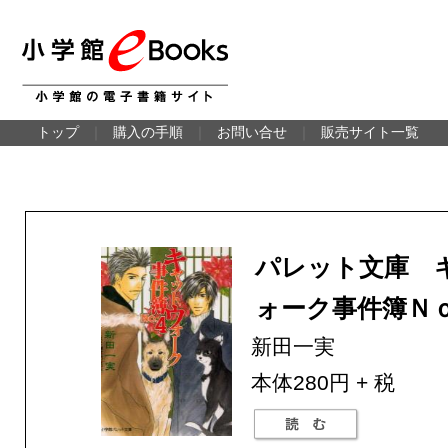
トップ
｜
購入の手順
｜
お問い合せ
｜
販売サイト一覧
パレット文庫 
ォーク事件簿Ｎ
新田一実
本体280円 + 税