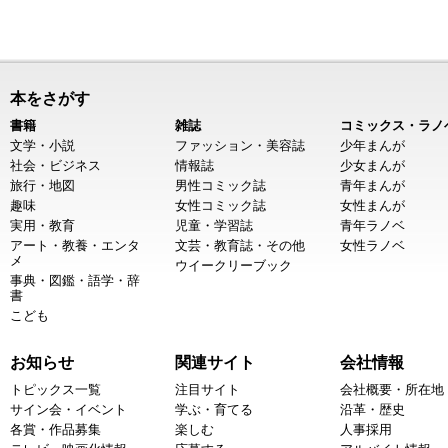
本をさがす
書籍
雑誌
コミックス・ラノ
文学・小説
ファッション・美容誌
少年まんが
社会・ビジネス
情報誌
少女まんが
旅行・地図
男性コミック誌
青年まんが
趣味
女性コミック誌
女性まんが
実用・教育
児童・学習誌
青年ラノベ
アート・教養・エンタ
文芸・教育誌・その他
女性ラノベ
メ
ウイークリーブック
事典・図鑑・語学・辞
書
こども
お知らせ
関連サイト
会社情報
トピックス一覧
注目サイト
会社概要・所在地
サイン会・イベント
学ぶ・育てる
沿革・歴史
各賞・作品募集
楽しむ
人事採用