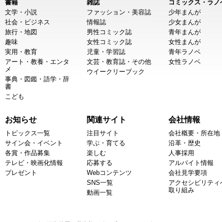
書籍
雑誌
コミックス・ラノ
文学・小説
ファッション・美容誌
少年まんが
社会・ビジネス
情報誌
少女まんが
旅行・地図
男性コミック誌
青年まんが
趣味
女性コミック誌
女性まんが
実用・教育
児童・学習誌
青年ラノベ
アート・教養・エンタ
文芸・教育誌・その他
女性ラノベ
メ
ウイークリーブック
事典・図鑑・語学・辞
書
こども
お知らせ
関連サイト
会社情報
トピックス一覧
注目サイト
会社概要・所在地
サイン会・イベント
学ぶ・育てる
沿革・歴史
各賞・作品募集
楽しむ
人事採用
テレビ・映画化情報
応募する
アルバイト情報
プレゼント
Webコンテンツ
会社見学要項
SNS一覧
アクセシビリティ
取り組み
動画一覧