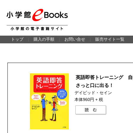
トップ
｜
購入の手順
｜
お問い合せ
｜
販売サイト一覧
英語即答トレーニング 自
さっと口に出る！
デイビッド・セイン
本体960円 + 税