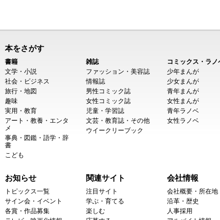
本をさがす
書籍
雑誌
コミックス・ラノ
文学・小説
ファッション・美容誌
少年まんが
社会・ビジネス
情報誌
少女まんが
旅行・地図
男性コミック誌
青年まんが
趣味
女性コミック誌
女性まんが
実用・教育
児童・学習誌
青年ラノベ
アート・教養・エンタ
文芸・教育誌・その他
女性ラノベ
メ
ウイークリーブック
事典・図鑑・語学・辞
書
こども
お知らせ
関連サイト
会社情報
トピックス一覧
注目サイト
会社概要・所在地
サイン会・イベント
学ぶ・育てる
沿革・歴史
各賞・作品募集
楽しむ
人事採用