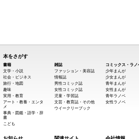
本をさがす
書籍
雑誌
コミックス・ラノ
文学・小説
ファッション・美容誌
少年まんが
社会・ビジネス
情報誌
少女まんが
旅行・地図
男性コミック誌
青年まんが
趣味
女性コミック誌
女性まんが
実用・教育
児童・学習誌
青年ラノベ
アート・教養・エンタ
文芸・教育誌・その他
女性ラノベ
メ
ウイークリーブック
事典・図鑑・語学・辞
書
こども
お知らせ
関連サイト
会社情報