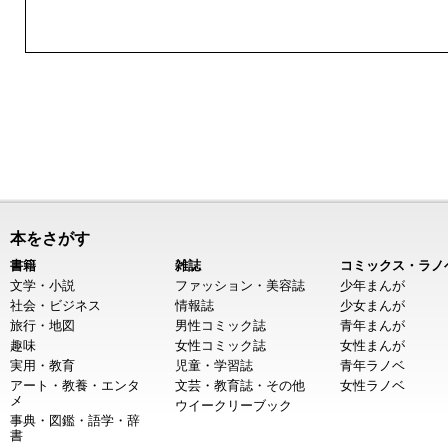
本をさがす
書籍
雑誌
コミックス・ラノ
文学・小説
ファッション・美容誌
少年まんが
社会・ビジネス
情報誌
少女まんが
旅行・地図
男性コミック誌
青年まんが
趣味
女性コミック誌
女性まんが
実用・教育
児童・学習誌
青年ラノベ
アート・教養・エンタ
文芸・教育誌・その他
女性ラノベ
メ
ウイークリーブック
事典・図鑑・語学・辞
書