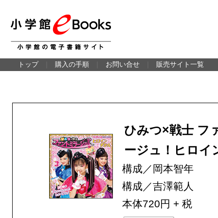
トップ
｜
購入の手順
｜
お問い合せ
｜
販売サイト一覧
ひみつ×戦士 フ
ージュ！ヒロイ
構成／岡本智年
構成／吉澤範人
本体720円 + 税