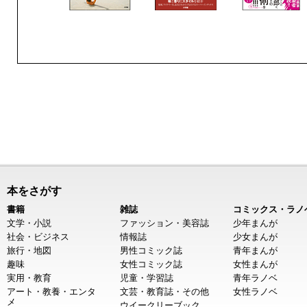
本をさがす
書籍
雑誌
コミックス・ラノ
文学・小説
ファッション・美容誌
少年まんが
社会・ビジネス
情報誌
少女まんが
旅行・地図
男性コミック誌
青年まんが
趣味
女性コミック誌
女性まんが
実用・教育
児童・学習誌
青年ラノベ
アート・教養・エンタ
文芸・教育誌・その他
女性ラノベ
メ
ウイークリーブック