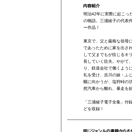
明治42年に実際に起こっ
の物語。三浦綾子の代表
ー作品！
東京で、父と厳格な祖母
であったために家を出さ
して父までもが信じるキ
長していく信夫。やがて
り、鉄道会社で働くよう
礼を受け、吉川の妹・ふ
幌に向かうが、塩狩峠の
然汽車から離れ、暴走を
「三浦綾子電子全集」付
どを収録！