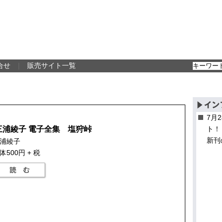
合せ
｜
販売サイト一覧
7月
三浦綾子 電子全集 塩狩峠
ト！
新刊
浦綾子
体500円 + 税