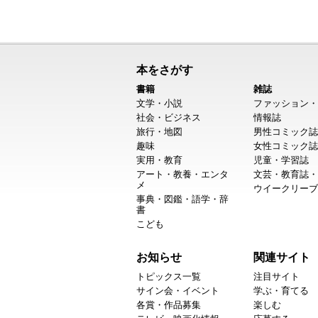
本をさがす
書籍
雑誌
文学・小説
ファッション・
社会・ビジネス
情報誌
旅行・地図
男性コミック誌
趣味
女性コミック誌
実用・教育
児童・学習誌
アート・教養・エンタ
文芸・教育誌・
メ
ウイークリーブ
事典・図鑑・語学・辞
書
こども
お知らせ
関連サイト
トピックス一覧
注目サイト
サイン会・イベント
学ぶ・育てる
各賞・作品募集
楽しむ