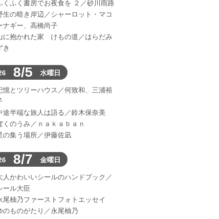
ふくふく書房でお夜食を ２／砂川雨路
野生の暗き岸辺／シャーロット・マコ
ーナギー、高橋尚子
山に抱かれた家 けもの道／はらだみ
ずき
8/5
26
水曜日
記憶とツリーハウス／何致和、三浦裕
子
中途半端な旅人は語る／鈴木保奈美
ぼくのうみ／ｎａｋａｂａｎ
星の集う場所／伊藤佐凪
8/7
26
金曜日
大人かわいいシールのハンドブック／
シール大臣
永尾柚乃ファーストフォトエッセイ
ゆのものがたり／永尾柚乃