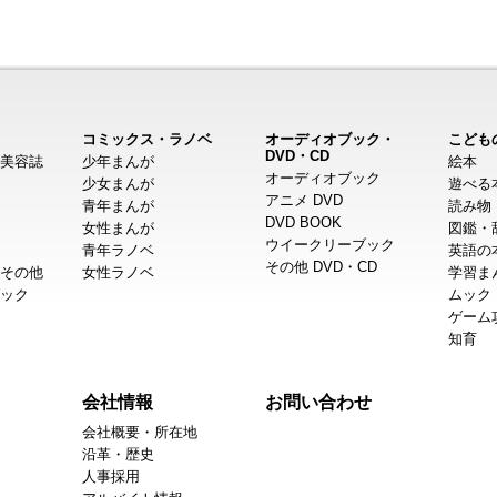
コミックス・ラノベ
オーディオブック・
こども
DVD・CD
美容誌
少年まんが
絵本
オーディオブック
少女まんが
遊べる
アニメ DVD
青年まんが
読み物
DVD BOOK
女性まんが
図鑑・
ウイークリーブック
青年ラノベ
英語の
その他 DVD・CD
その他
女性ラノベ
学習ま
ック
ムック
ゲーム
知育
会社情報
お問い合わせ
会社概要・所在地
沿革・歴史
人事採用