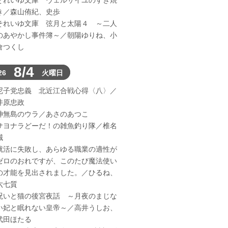
それいゆ文庫 ヴェルサイユのすき焼
き／森山侑紀、史歩
それいゆ文庫 弦月と太陽４ ～二人
のあやかし事件簿～／朝陽ゆりね、小
倉つくし
8/4
26
火曜日
尼子党忠義 北近江合戦心得〈八〉／
井原忠政
神無島のウラ／あさのあつこ
サヨナラどーだ！の雑魚釣り隊／椎名
誠
就活に失敗し、あらゆる職業の適性が
ゼロのおれですが、このたび魔法使い
の才能を見出されました。／ひるね、
六七質
呪いと猫の後宮夜話 ～月夜のまじな
い妃と眠れない皇帝～／高井うしお、
武田ほたる