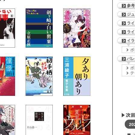
参考
ジ
ライ
ライ
イラ
ボ
パレ
ボ
テ
20