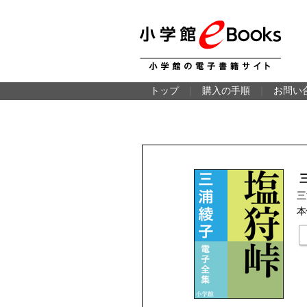
トップ
｜
購入の手順
｜
お問い
三
本