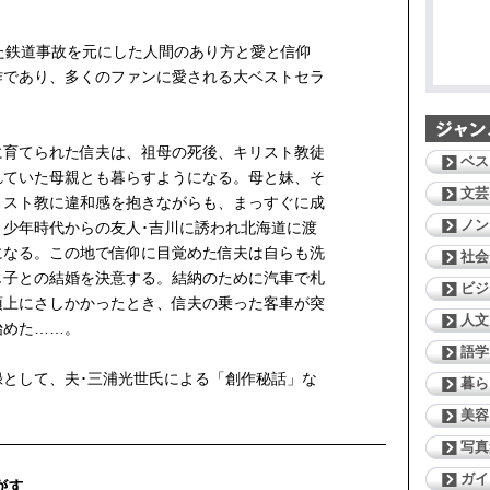
た鉄道事故を元にした人間のあり方と愛と信仰
作であり、多くのファンに愛される大ベストセラ
に育てられた信夫は、祖母の死後、キリスト教徒
ベス
れていた母親とも暮らすようになる。母と妹、そ
文芸
リスト教に違和感を抱きながらも、まっすぐに成
ノン
、少年時代からの友人･吉川に誘われ北海道に渡
になる。この地で信仰に目覚めた信夫は自らも洗
社会
じ子との結婚を決意する。結納のために汽車で札
ビジ
頂上にさしかかったとき、信夫の乗った客車が突
人文
始めた……。
語学
録として、夫･三浦光世氏による「創作秘話」な
暮ら
美容
写真
ガイ