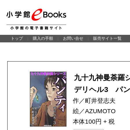
トップ
｜
購入の手順
｜
お問い合せ
｜
販売サイト一覧
九十九神曼荼羅
デリヘル3 パ
作／町井登志夫
絵／AZUMOTO
本体100円 + 税