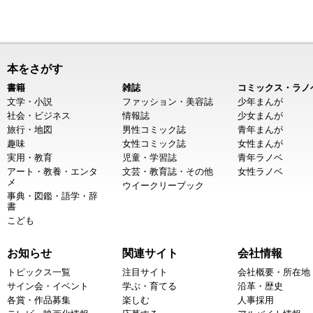
本をさがす
書籍
雑誌
コミックス・ラノ
文学・小説
ファッション・美容誌
少年まんが
社会・ビジネス
情報誌
少女まんが
旅行・地図
男性コミック誌
青年まんが
趣味
女性コミック誌
女性まんが
実用・教育
児童・学習誌
青年ラノベ
アート・教養・エンタ
文芸・教育誌・その他
女性ラノベ
メ
ウイークリーブック
事典・図鑑・語学・辞
書
こども
お知らせ
関連サイト
会社情報
トピックス一覧
注目サイト
会社概要・所在地
サイン会・イベント
学ぶ・育てる
沿革・歴史
各賞・作品募集
楽しむ
人事採用