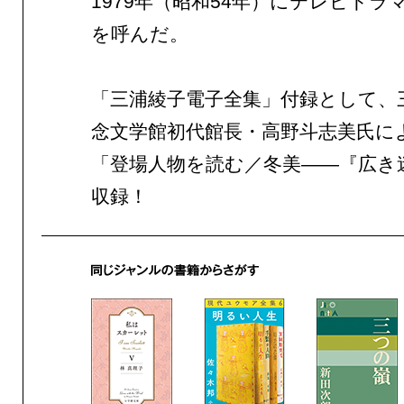
1979年（昭和54年）にテレビドラ
を呼んだ。
「三浦綾子電子全集」付録として、
念文学館初代館長・高野斗志美氏に
「登場人物を読む／冬美――『広き
収録！