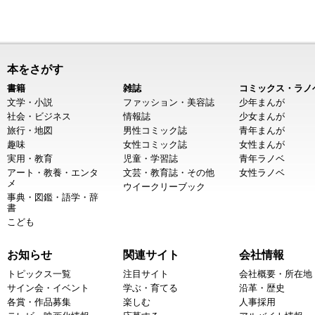
本をさがす
書籍
雑誌
コミックス・ラノ
文学・小説
ファッション・美容誌
少年まんが
社会・ビジネス
情報誌
少女まんが
旅行・地図
男性コミック誌
青年まんが
趣味
女性コミック誌
女性まんが
実用・教育
児童・学習誌
青年ラノベ
アート・教養・エンタ
文芸・教育誌・その他
女性ラノベ
メ
ウイークリーブック
事典・図鑑・語学・辞
書
こども
お知らせ
関連サイト
会社情報
トピックス一覧
注目サイト
会社概要・所在地
サイン会・イベント
学ぶ・育てる
沿革・歴史
各賞・作品募集
楽しむ
人事採用