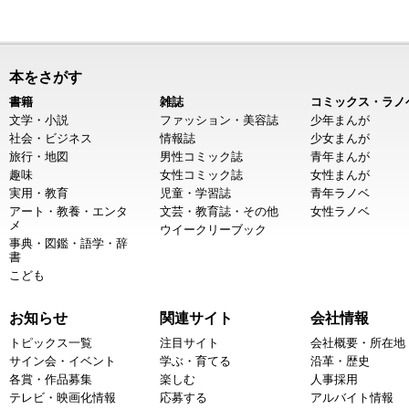
本をさがす
書籍
雑誌
コミックス・ラノ
文学・小説
ファッション・美容誌
少年まんが
社会・ビジネス
情報誌
少女まんが
旅行・地図
男性コミック誌
青年まんが
趣味
女性コミック誌
女性まんが
実用・教育
児童・学習誌
青年ラノベ
アート・教養・エンタ
文芸・教育誌・その他
女性ラノベ
メ
ウイークリーブック
事典・図鑑・語学・辞
書
こども
お知らせ
関連サイト
会社情報
トピックス一覧
注目サイト
会社概要・所在地
サイン会・イベント
学ぶ・育てる
沿革・歴史
各賞・作品募集
楽しむ
人事採用
テレビ・映画化情報
応募する
アルバイト情報