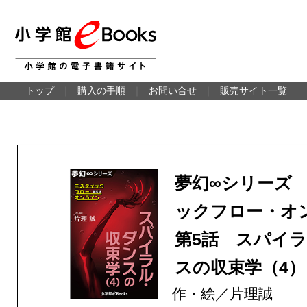
トップ
｜
購入の手順
｜
お問い合せ
｜
販売サイト一覧
夢幻∞シリーズ
ックフロー・オ
第5話 スパイ
スの収束学（4）
作・絵／片理誠