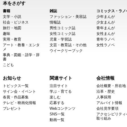
本をさがす
書籍
雑誌
コミックス・ラノ
文学・小説
ファッション・美容誌
少年まんが
社会・ビジネス
情報誌
少女まんが
旅行・地図
男性コミック誌
青年まんが
趣味
女性コミック誌
女性まんが
実用・教育
児童・学習誌
青年ラノベ
アート・教養・エンタ
文芸・教育誌・その他
女性ラノベ
メ
ウイークリーブック
事典・図鑑・語学・辞
書
こども
お知らせ
関連サイト
会社情報
トピックス一覧
注目サイト
会社概要・所在地
サイン会・イベント
学ぶ・育てる
沿革・歴史
各賞・作品募集
楽しむ
人事採用
テレビ・映画化情報
応募する
アルバイト情報
プレゼント
Webコンテンツ
会社見学要項
SNS一覧
アクセシビリティ
取り組み
動画一覧