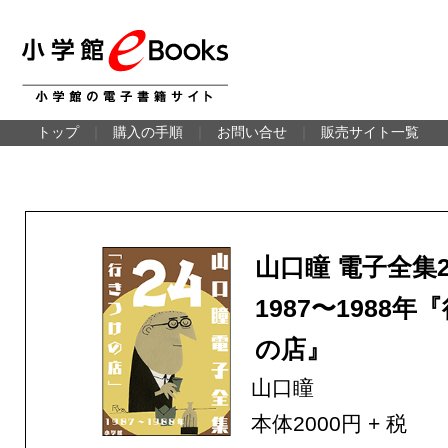
トップ
｜
購入の手順
｜
お問い合せ
｜
販売サイト一覧
山口瞳 電子全集
1987〜1988
の店』
山口瞳
本体2000円 + 税