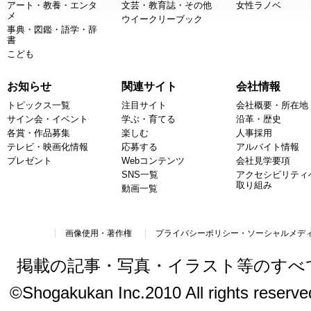
アート・教養・エンタ
文芸・教育誌・その他
女性ラノベ
メ
ウイークリーブック
事典・図鑑・語学・辞
書
こども
お知らせ
関連サイト
会社情報
トピックス一覧
注目サイト
会社概要・所在地
サイン会・イベント
学ぶ・育てる
沿革・歴史
各賞・作品募集
楽しむ
人事採用
テレビ・映画化情報
応募する
アルバイト情報
プレゼント
Webコンテンツ
会社見学要項
SNS一覧
アクセシビリティ
取り組み
動画一覧
画像使用・著作権
プライバシーポリシー・ソーシャルメデ
掲載の記事・写真・イラスト等のすべ
©Shogakukan Inc.2010 All rights reserved.