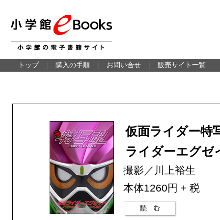
トップ
｜
購入の手順
｜
お問い合せ
｜
販売サイト一覧
仮面ライダー特
ライダーエグゼ
撮影／川上裕生
本体1260円 + 税