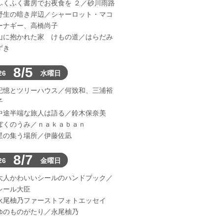
ふくふく書房でお夜食を ２／砂川雨路
野生の暗き岸辺／シャーロット・マコ
ーナギー、高橋尚子
山に抱かれた家 けもの道／はらだみ
ずき
8/5
26
水曜日
記憶とツリーハウス／何致和、三浦裕
子
中途半端な旅人は語る／鈴木保奈美
ぼくのうみ／ｎａｋａｂａｎ
星の集う場所／伊藤佐凪
8/7
26
金曜日
大人かわいいシールのハンドブック／
シール大臣
永尾柚乃ファーストフォトエッセイ
ゆのものがたり／永尾柚乃