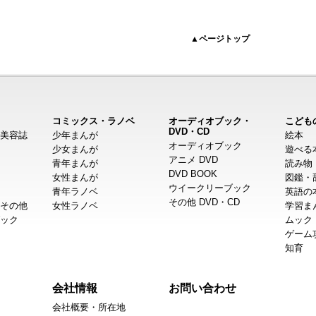
▲ページトップ
コミックス・ラノベ
オーディオブック・
こども
DVD・CD
美容誌
少年まんが
絵本
オーディオブック
少女まんが
遊べる
アニメ DVD
青年まんが
読み物
DVD BOOK
女性まんが
図鑑・
ウイークリーブック
青年ラノベ
英語の
その他 DVD・CD
その他
女性ラノベ
学習ま
ック
ムック
ゲーム
知育
会社情報
お問い合わせ
会社概要・所在地