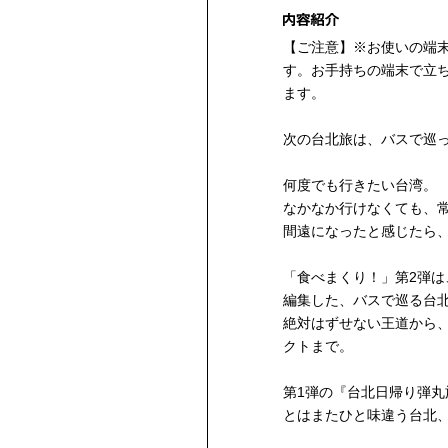
【ご注意】※お使いの端
す。お手持ちの端末で立
ます。
次の台北旅は、バスで巡
何度でも行きたい台湾。
なかなか行けなくても、
間遠になったと感じたら
「食べまくり！」第2弾
編集した、バスで巡る台
絶対はずせない王道から
クトまで。
第1弾の『台北日帰り弾丸旅
とはまたひと味違う台北