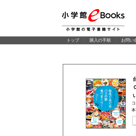
トップ
｜
購入の手順
｜
お問い
コ
本