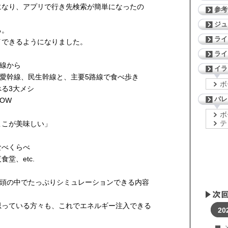
になり、アプリで行き先検索が簡単になったの
参考
ジ
る。
ライ
イできるようになりました。
ライ
路線から
イラ
仁愛幹線、民生幹線と、主要5路線で食べ歩き
ボ
る3大メシ
パレ
OW
ボ
テ
ここが美味しい」
食べくらべ
堂、etc.
、頭の中でたっぷりシミュレーションできる内容
思っている方々も、これでエネルギー注入できる
20