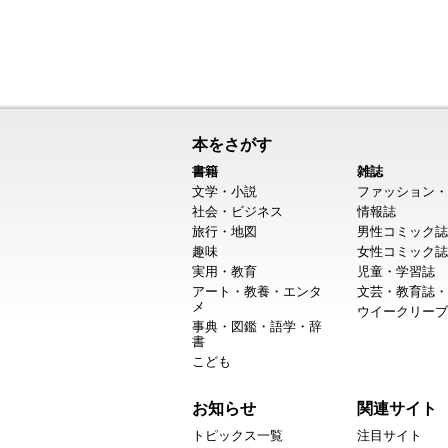
本をさがす
書籍
雑誌
文学・小説
ファッション・
社会・ビジネス
情報誌
旅行・地図
男性コミック誌
趣味
女性コミック誌
実用・教育
児童・学習誌
アート・教養・エンタ
文芸・教育誌・
メ
ウイークリーブ
事典・図鑑・語学・辞
書
こども
お知らせ
関連サイト
トピックス一覧
注目サイト