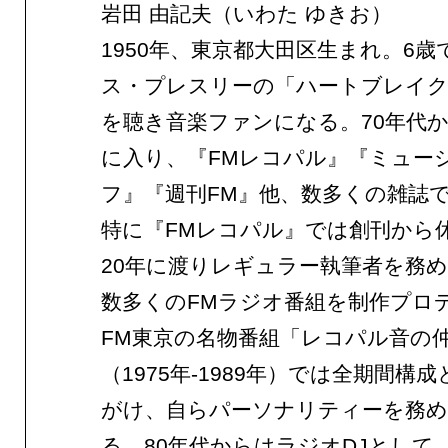
岩田 由記夫（いわた ゆきお）
1950年、東京都大田区生まれ。6
ス・プレスリーの「ハートブレイ
を聴き音楽ファンになる。70年代
に入り、『FMレコパル』『ミュー
フ』『週刊FM』他、数多くの雑誌
特に『FMレコパル』では創刊から
20年に渡りレギュラー執筆者を務
数多くのFMラジオ番組を制作プロ
FM東京の名物番組「レコパル音の
（1975年-1989年）では全期間構
がけ、自らパーソナリティーを務め
る。80年代からはラジオDJとして