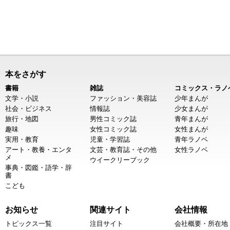
本をさがす
書籍
雑誌
コミックス・ラノ
文学・小説
ファッション・美容誌
少年まんが
社会・ビジネス
情報誌
少女まんが
旅行・地図
男性コミック誌
青年まんが
趣味
女性コミック誌
女性まんが
実用・教育
児童・学習誌
青年ラノベ
アート・教養・エンタ
文芸・教育誌・その他
女性ラノベ
メ
ウイークリーブック
事典・図鑑・語学・辞
書
こども
お知らせ
関連サイト
会社情報
トピックス一覧
注目サイト
会社概要・所在地