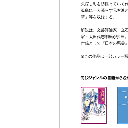
失踪し町を彷徨っていく
孤島に一人暮らす元右派
華」等を収録する。
解説は、文芸評論家・立
家・太田代志朗氏が担当
付録として『日本の悪霊
※この作品は一部カラー