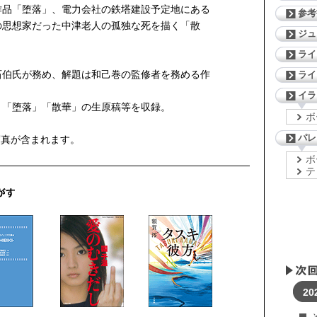
作品「堕落」、電力会社の鉄塔建設予定地にある
参考
の思想家だった中津老人の孤独な死を描く「散
ジ
ライ
石伯氏が務め、解題は和己巻の監修者を務める作
ライ
。
イラ
』「堕落」「散華」の生原稿等を収録。
ボ
パレ
写真が含まれます。
ボ
テ
20