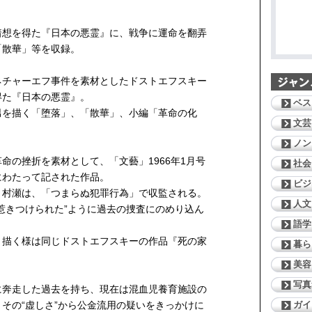
着想を得た『日本の悪霊』に、戦争に運命を翻弄
「散華」等を収録。
ネチャーエフ事件を素材としたドストエフスキー
得た『日本の悪霊』。
ベス
男を描く「堕落」、「散華」、小編「革命の化
文芸
ノン
命の挫折を素材として、「文藝」1966年1月号
社会
回にわたって記された作品。
ビジ
・村瀬は、「つまらぬ犯罪行為」で収監される。
人文
惹きつけられた”ように過去の捜査にのめり込ん
語学
く描く様は同じドストエフスキーの作品『死の家
暮ら
美容
写真
に奔走した過去を持ち、現在は混血児養育施設の
ガイ
その“虚しさ”から公金流用の疑いをきっかけに