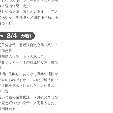
それいゆ文庫 ヴェルサイユのすき焼
き／森山侑紀、史歩
それいゆ文庫 弦月と太陽４ ～二人
のあやかし事件簿～／朝陽ゆりね、小
倉つくし
8/4
26
火曜日
尼子党忠義 北近江合戦心得〈八〉／
井原忠政
神無島のウラ／あさのあつこ
サヨナラどーだ！の雑魚釣り隊／椎名
誠
就活に失敗し、あらゆる職業の適性が
ゼロのおれですが、このたび魔法使い
の才能を見出されました。／ひるね、
六七質
呪いと猫の後宮夜話 ～月夜のまじな
い妃と眠れない皇帝～／高井うしお、
武田ほたる