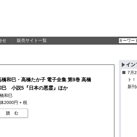
合せ
｜
販売サイト一覧
7月
高橋和巳・高橋たか子 電子全集 第9巻 高橋
ト！
新刊
和巳 小説5『日本の悪霊』ほか
橋和巳
体2000円 + 税