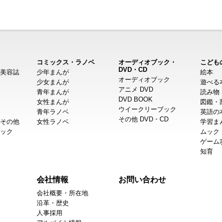
コミックス・ラノベ
オーディオブック・
こども
DVD・CD
美容誌
少年まんが
絵本
オーディオブック
少女まんが
遊べる
アニメ DVD
青年まんが
読み物
DVD BOOK
女性まんが
図鑑・
ウイークリーブック
青年ラノベ
英語の
その他 DVD・CD
その他
女性ラノベ
学習ま
ック
ムック
ゲーム
知育
会社情報
お問い合わせ
会社概要・所在地
沿革・歴史
人事採用