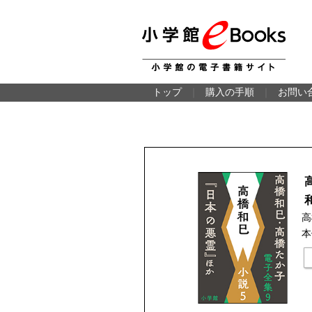
トップ
｜
購入の手順
｜
お問い
高
本