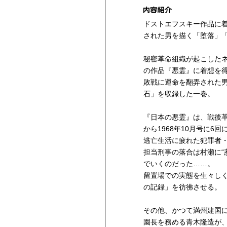
ドストエフスキー作品に
された男を描く「堕落」
秘密革命組織が起こした
の作品『悪霊』に着想を
敗戦に運命を翻弄された
石」を収録した一巻。
『日本の悪霊』は、戦後革
から1968年10月号に6
逃亡生活に疲れた犯罪者
担当刑事の落合は村瀬に“
でいくのだった……。
留置場での実態を生々し
の記録」を彷彿させる。
その他、かつて満州建国
園長を務める青木隆造が、