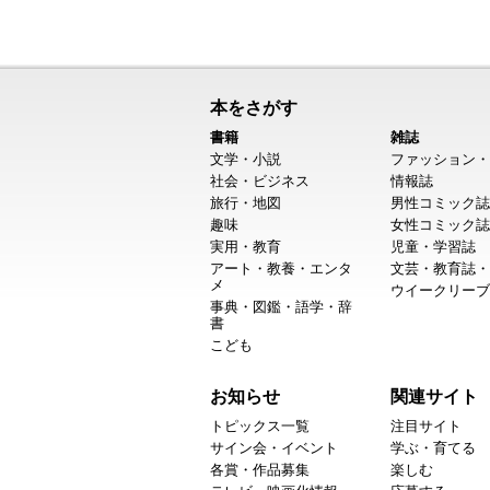
本をさがす
書籍
雑誌
文学・小説
ファッション・
社会・ビジネス
情報誌
旅行・地図
男性コミック誌
趣味
女性コミック誌
実用・教育
児童・学習誌
アート・教養・エンタ
文芸・教育誌・
メ
ウイークリーブ
事典・図鑑・語学・辞
書
こども
お知らせ
関連サイト
トピックス一覧
注目サイト
サイン会・イベント
学ぶ・育てる
各賞・作品募集
楽しむ