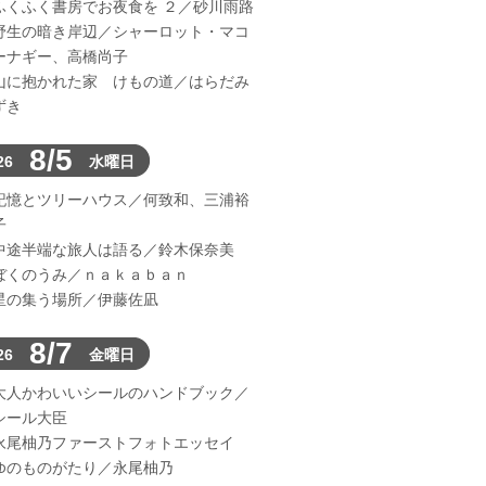
ふくふく書房でお夜食を ２／砂川雨路
野生の暗き岸辺／シャーロット・マコ
ーナギー、高橋尚子
山に抱かれた家 けもの道／はらだみ
ずき
8/5
26
水曜日
記憶とツリーハウス／何致和、三浦裕
子
中途半端な旅人は語る／鈴木保奈美
ぼくのうみ／ｎａｋａｂａｎ
星の集う場所／伊藤佐凪
8/7
26
金曜日
大人かわいいシールのハンドブック／
シール大臣
永尾柚乃ファーストフォトエッセイ
ゆのものがたり／永尾柚乃