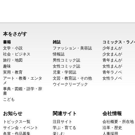
本をさがす
書籍
雑誌
コミックス・ラノ
文学・小説
ファッション・美容誌
少年まんが
社会・ビジネス
情報誌
少女まんが
旅行・地図
男性コミック誌
青年まんが
趣味
女性コミック誌
女性まんが
実用・教育
児童・学習誌
青年ラノベ
アート・教養・エンタ
文芸・教育誌・その他
女性ラノベ
メ
ウイークリーブック
事典・図鑑・語学・辞
書
こども
お知らせ
関連サイト
会社情報
トピックス一覧
注目サイト
会社概要・所在地
サイン会・イベント
学ぶ・育てる
沿革・歴史
各賞・作品募集
楽しむ
人事採用