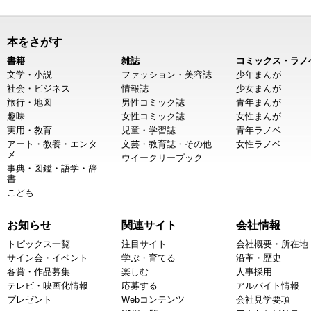
本をさがす
書籍
雑誌
コミックス・ラノ
文学・小説
ファッション・美容誌
少年まんが
社会・ビジネス
情報誌
少女まんが
旅行・地図
男性コミック誌
青年まんが
趣味
女性コミック誌
女性まんが
実用・教育
児童・学習誌
青年ラノベ
アート・教養・エンタ
文芸・教育誌・その他
女性ラノベ
メ
ウイークリーブック
事典・図鑑・語学・辞
書
こども
お知らせ
関連サイト
会社情報
トピックス一覧
注目サイト
会社概要・所在地
サイン会・イベント
学ぶ・育てる
沿革・歴史
各賞・作品募集
楽しむ
人事採用
テレビ・映画化情報
応募する
アルバイト情報
プレゼント
Webコンテンツ
会社見学要項