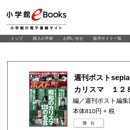
トップ
｜
購入の手順
｜
お問い合せ
｜
販売サイト一覧
週刊ポストsepi
カリスマ １２
編／週刊ポスト編集
本体810円 + 税