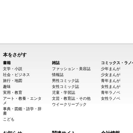
本をさがす
書籍
雑誌
コミックス・ラノ
文学・小説
ファッション・美容誌
少年まんが
社会・ビジネス
情報誌
少女まんが
旅行・地図
男性コミック誌
青年まんが
趣味
女性コミック誌
女性まんが
実用・教育
児童・学習誌
青年ラノベ
アート・教養・エンタ
文芸・教育誌・その他
女性ラノベ
メ
ウイークリーブック
事典・図鑑・語学・辞
書
こども