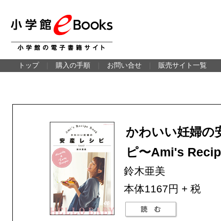
トップ
｜
購入の手順
｜
お問い合せ
｜
販売サイト一覧
かわいい妊婦の
ピ〜Ami's Reci
鈴木亜美
本体1167円 + 税