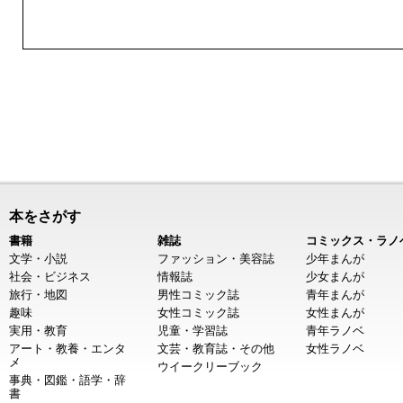
本をさがす
書籍
雑誌
コミックス・ラノ
文学・小説
ファッション・美容誌
少年まんが
社会・ビジネス
情報誌
少女まんが
旅行・地図
男性コミック誌
青年まんが
趣味
女性コミック誌
女性まんが
実用・教育
児童・学習誌
青年ラノベ
アート・教養・エンタ
文芸・教育誌・その他
女性ラノベ
メ
ウイークリーブック
事典・図鑑・語学・辞
書