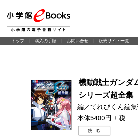
トップ
｜
購入の手順
｜
お問い合せ
｜
販売サイト一覧
機動戦士ガンダ
シリーズ超全集
編／てれびくん編集
本体5400円 + 税