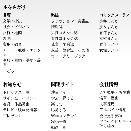
本をさがす
書籍
雑誌
コミックス・ラノ
文学・小説
ファッション・美容誌
少年まんが
社会・ビジネス
情報誌
少女まんが
旅行・地図
男性コミック誌
青年まんが
趣味
女性コミック誌
女性まんが
実用・教育
児童・学習誌
青年ラノベ
アート・教養・エンタ
文芸・教育誌・その他
女性ラノベ
メ
ウイークリーブック
事典・図鑑・語学・辞
書
こども
お知らせ
関連サイト
会社情報
トピックス一覧
注目サイト
会社概要・所在地
サイン会・イベント
学ぶ・育てる
沿革・歴史
各賞・作品募集
楽しむ
人事採用
テレビ・映画化情報
応募する
アルバイト情報
プレゼント
Webコンテンツ
会社見学要項
SNS一覧
アクセシビリティ
取り組み
動画一覧