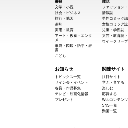
書籍
雑誌
文学・小説
ファッション・
社会・ビジネス
情報誌
旅行・地図
男性コミック誌
趣味
女性コミック誌
実用・教育
児童・学習誌
アート・教養・エンタ
文芸・教育誌・
メ
ウイークリーブ
事典・図鑑・語学・辞
書
こども
お知らせ
関連サイト
トピックス一覧
注目サイト
サイン会・イベント
学ぶ・育てる
各賞・作品募集
楽しむ
テレビ・映画化情報
応募する
プレゼント
Webコンテンツ
SNS一覧
動画一覧