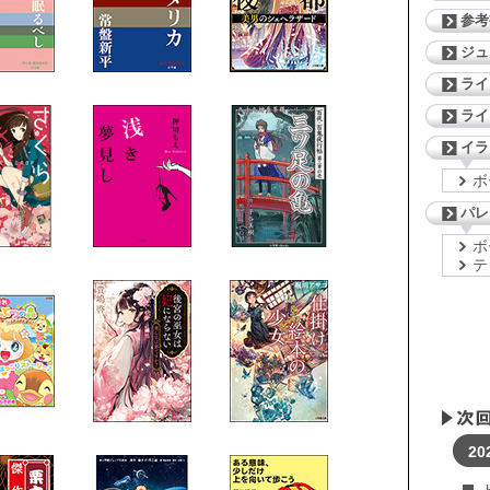
参考
ジ
ライ
ライ
イラ
ボ
パレ
ボ
テ
20