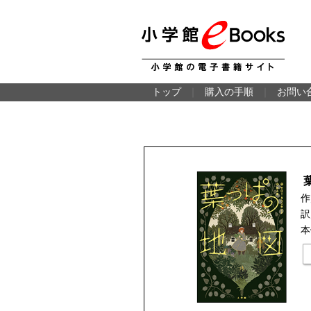
トップ
｜
購入の手順
｜
お問い
作
訳
本