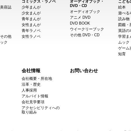
コミックス・ラノベ
オーディオブック・
こども
DVD・CD
美容誌
少年まんが
絵本
オーディオブック
少女まんが
遊べる
アニメ DVD
青年まんが
読み物
DVD BOOK
女性まんが
図鑑・
ウイークリーブック
青年ラノベ
英語の
その他 DVD・CD
その他
女性ラノベ
学習ま
ック
ムック
ゲーム
知育
会社情報
お問い合わせ
会社概要・所在地
沿革・歴史
人事採用
アルバイト情報
会社見学要項
アクセシビリティへの
取り組み