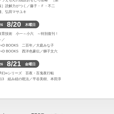
ドラえもんの国語おもしろ攻略 ［新
版］読解力がつく／藤子・Ｆ・不二
雄、弘田マサユキ
8/20
26
木曜日
教育技術 小一～小六 ～特別復刊！
～／
P+D BOOKS 二百年／大庭みな子
P+D BOOKS 西洋色豪伝／獅子文六
8/21
26
金曜日
夢幻∞シリーズ 百夜・百鬼夜行帖
113 組み紐の呪法／平谷美樹、本田淳