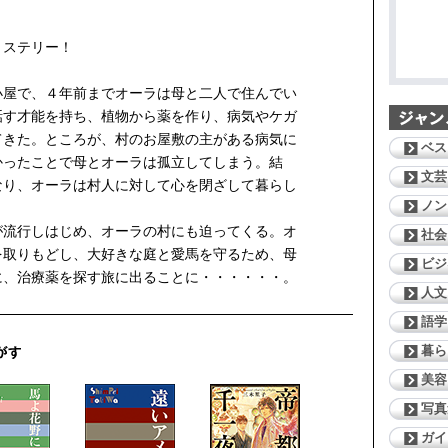
ミステリー！
屋で、４年前までオーラは母と二人で住んでい
話す才能を持ち、植物から薬を作り、病気やケガ
てきた。ところが、村のお屋敷の主がある病気に
ベス
かったことで母とオーラは孤立してしまう。結
文芸
なり、オーラは村人に対して心を閉ざして暮らし
ノン
流行しはじめ、オーラの村にも迫ってくる。オ
社会
を取りもどし、大好きな庭と愛馬を守るため、母
ビジ
に、治療薬を探す旅に出ることに・・・・・・。
人文
語学
暮ら
美容
写真
ガイ