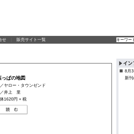
合せ
｜
販売サイト一覧
8月
葉っぱの地図
新刊
／ヤロー・タウンゼンド
／井上 里
体1620円 + 税