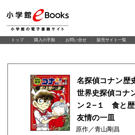
トップ
｜
購入の手順
｜
お問い合せ
｜
販売サイト一覧
名探偵コナン
世界史探偵コナ
ン２−１ 食と
友情の一皿
原作／青山剛昌