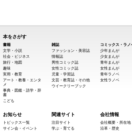
本をさがす
書籍
雑誌
コミックス・ラノ
文学・小説
ファッション・美容誌
少年まんが
社会・ビジネス
情報誌
少女まんが
旅行・地図
男性コミック誌
青年まんが
趣味
女性コミック誌
女性まんが
実用・教育
児童・学習誌
青年ラノベ
アート・教養・エンタ
文芸・教育誌・その他
女性ラノベ
メ
ウイークリーブック
事典・図鑑・語学・辞
書
こども
お知らせ
関連サイト
会社情報
トピックス一覧
注目サイト
会社概要・所在地
サイン会・イベント
学ぶ・育てる
沿革・歴史