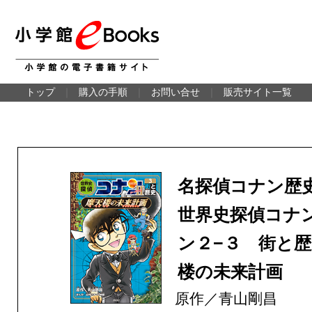
トップ
｜
購入の手順
｜
お問い合せ
｜
販売サイト一覧
名探偵コナン
世界史探偵コナ
ン２−３ 街と
楼の未来計画
原作／青山剛昌