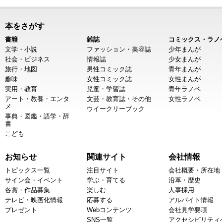
本をさがす
書籍
雑誌
コミックス・ラノ
文学・小説
ファッション・美容誌
少年まんが
社会・ビジネス
情報誌
少女まんが
旅行・地図
男性コミック誌
青年まんが
趣味
女性コミック誌
女性まんが
実用・教育
児童・学習誌
青年ラノベ
アート・教養・エンタ
文芸・教育誌・その他
女性ラノベ
メ
ウイークリーブック
事典・図鑑・語学・辞
書
こども
お知らせ
関連サイト
会社情報
トピックス一覧
注目サイト
会社概要・所在地
サイン会・イベント
学ぶ・育てる
沿革・歴史
各賞・作品募集
楽しむ
人事採用
テレビ・映画化情報
応募する
アルバイト情報
プレゼント
Webコンテンツ
会社見学要項
SNS一覧
アクセシビリティ