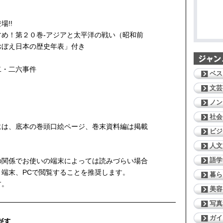
!!
め！第２０巻-アジアと太平洋の戦い（昭和前
おぼえ日本の歴史年表」付き
二・二六事件
ベス
文芸
ノン
社会
には、底本の巻頭口絵ページ、巻末資料編は掲載
ビジ
人文
語学
の関係でお使いの端末によっては読みづらい場合
端末、PCで閲覧することを推奨します。
暮ら
す。
美容
写真
ガイ