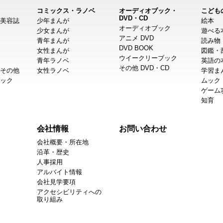
コミックス・ラノベ
オーディオブック・
こども
DVD・CD
美容誌
少年まんが
絵本
オーディオブック
少女まんが
遊べる
アニメ DVD
青年まんが
読み物
DVD BOOK
女性まんが
図鑑・
ウイークリーブック
青年ラノベ
英語の
その他 DVD・CD
その他
女性ラノベ
学習ま
ック
ムック
ゲーム
知育
会社情報
お問い合わせ
会社概要・所在地
沿革・歴史
人事採用
アルバイト情報
会社見学要項
アクセシビリティへの
取り組み