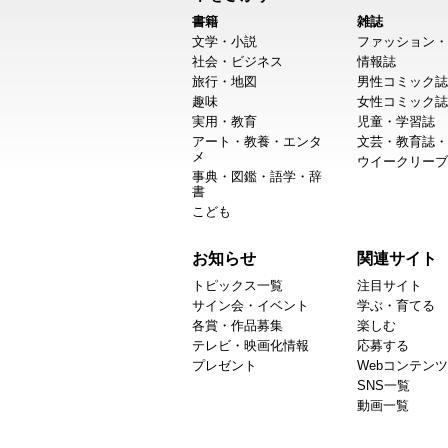
書籍
雑誌
文学・小説
ファッション・
社会・ビジネス
情報誌
旅行・地図
男性コミック誌
趣味
女性コミック誌
実用・教育
児童・学習誌
アート・教養・エンタ
文芸・教育誌・
メ
ウイークリーブ
事典・図鑑・語学・辞
書
こども
お知らせ
関連サイト
トピックス一覧
注目サイト
サイン会・イベント
学ぶ・育てる
各賞・作品募集
楽しむ
テレビ・映画化情報
応募する
プレゼント
Webコンテンツ
SNS一覧
動画一覧