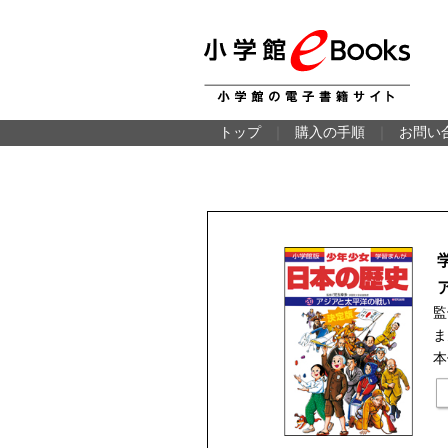
トップ
｜
購入の手順
｜
お問い
ま
本