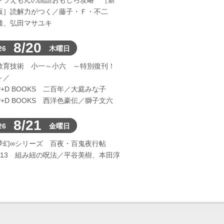
ドラえもんの国語おもしろ攻略 ［新
版］読解力がつく／藤子・Ｆ・不二
雄、弘田マサユキ
8/20
26
木曜日
教育技術 小一～小六 ～特別復刊！
～／
P+D BOOKS 二百年／大庭みな子
P+D BOOKS 西洋色豪伝／獅子文六
8/21
26
金曜日
夢幻∞シリーズ 百夜・百鬼夜行帖
113 組み紐の呪法／平谷美樹、本田淳