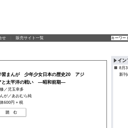
合せ
｜
販売サイト一覧
8月
学習まんが 少年少女日本の歴史20 アジ
新刊
アと太平洋の戦い —昭和前期—
監修／児玉幸多
んが／あおむら純
体600円 + 税