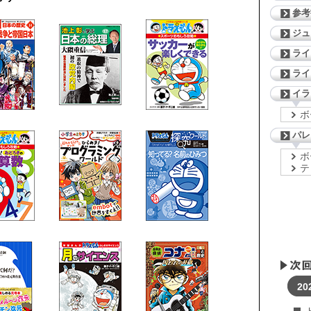
参考
ジ
ライ
ライ
イラ
ボ
パレ
ボ
テ
20