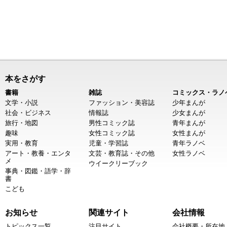
本をさがす
書籍
雑誌
コミックス・ラノ
文学・小説
ファッション・美容誌
少年まんが
社会・ビジネス
情報誌
少女まんが
旅行・地図
男性コミック誌
青年まんが
趣味
女性コミック誌
女性まんが
実用・教育
児童・学習誌
青年ラノベ
アート・教養・エンタ
文芸・教育誌・その他
女性ラノベ
メ
ウイークリーブック
事典・図鑑・語学・辞
書
こども
お知らせ
関連サイト
会社情報
トピックス一覧
注目サイト
会社概要・所在地