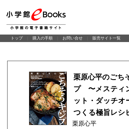
トップ
｜
購入の手順
｜
お問い合せ
｜
販売サイト一覧
栗原心平のごち
プ 〜メスティ
ット・ダッチオ
つくる極旨レシ
栗原心平