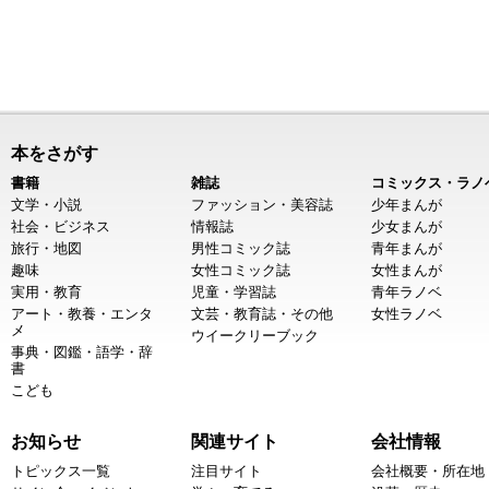
本をさがす
書籍
雑誌
コミックス・ラノ
文学・小説
ファッション・美容誌
少年まんが
社会・ビジネス
情報誌
少女まんが
旅行・地図
男性コミック誌
青年まんが
趣味
女性コミック誌
女性まんが
実用・教育
児童・学習誌
青年ラノベ
アート・教養・エンタ
文芸・教育誌・その他
女性ラノベ
メ
ウイークリーブック
事典・図鑑・語学・辞
書
こども
お知らせ
関連サイト
会社情報
トピックス一覧
注目サイト
会社概要・所在地