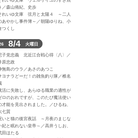
それいゆ文庫 ヴェルサイユのすき焼
き／森山侑紀、史歩
それいゆ文庫 弦月と太陽４ ～二人
のあやかし事件簿～／朝陽ゆりね、小
倉つくし
8/4
26
火曜日
尼子党忠義 北近江合戦心得〈八〉／
井原忠政
神無島のウラ／あさのあつこ
サヨナラどーだ！の雑魚釣り隊／椎名
誠
就活に失敗し、あらゆる職業の適性が
ゼロのおれですが、このたび魔法使い
の才能を見出されました。／ひるね、
六七質
呪いと猫の後宮夜話 ～月夜のまじな
い妃と眠れない皇帝～／高井うしお、
武田ほたる