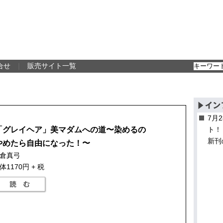
合せ
｜
販売サイト一覧
7月
「グレイヘア」美マダムへの道〜染めるの
ト！
新刊
やめたら自由になった！〜
倉真弓
体1170円 + 税