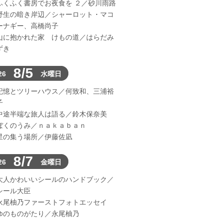
ふくふく書房でお夜食を ２／砂川雨路
野生の暗き岸辺／シャーロット・マコ
ーナギー、高橋尚子
山に抱かれた家 けもの道／はらだみ
ずき
8/5
26
水曜日
記憶とツリーハウス／何致和、三浦裕
子
中途半端な旅人は語る／鈴木保奈美
ぼくのうみ／ｎａｋａｂａｎ
星の集う場所／伊藤佐凪
8/7
26
金曜日
大人かわいいシールのハンドブック／
シール大臣
永尾柚乃ファーストフォトエッセイ
ゆのものがたり／永尾柚乃