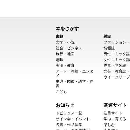
本をさがす
書籍
雑誌
文学・小説
ファッション・
社会・ビジネス
情報誌
旅行・地図
男性コミック誌
趣味
女性コミック誌
実用・教育
児童・学習誌
アート・教養・エンタ
文芸・教育誌・
メ
ウイークリーブ
事典・図鑑・語学・辞
書
こども
お知らせ
関連サイト
トピックス一覧
注目サイト
サイン会・イベント
学ぶ・育てる
各賞・作品募集
楽しむ