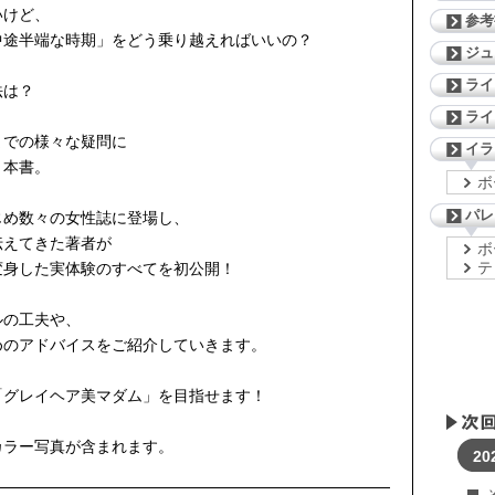
いけど、
参考
中途半端な時期」をどう乗り越えればいいの？
ジ
ライ
法は？
ライ
までの様々な疑問に
イラ
、本書。
ボ
パレ
じめ数々の女性誌に登場し、
伝えてきた著者が
ボ
テ
変身した実体験のすべてを初公開！
ルの工夫や、
めのアドバイスをご紹介していきます。
「グレイヘア美マダム」を目指せます！
カラー写真が含まれます。
20