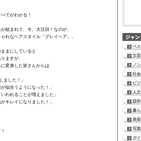
すべてがわかる！
集が組まれて、今、大注目！なのが、
しゃれなヘアスタイル「グレイヘア」。
ベス
のままにしていると
文芸
ありますが、
ノン
ムに変身した皆さんからは
社会
しました！」
ビジ
服が似合うようになった！」
人文
ていわれることが増えました」
語学
肌がキレイになりました！」
暮ら
美容
写真
て！
ガイ