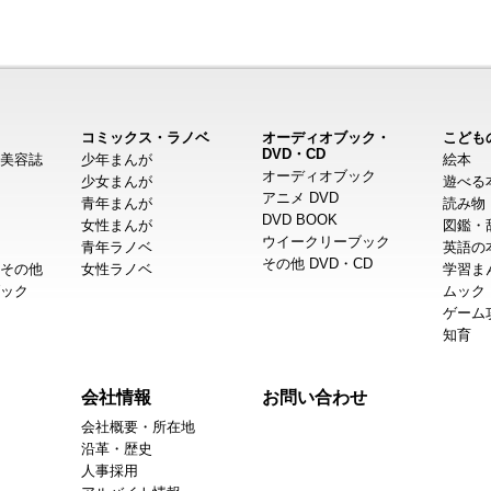
コミックス・ラノベ
オーディオブック・
こども
DVD・CD
美容誌
少年まんが
絵本
オーディオブック
少女まんが
遊べる
アニメ DVD
青年まんが
読み物
DVD BOOK
女性まんが
図鑑・
ウイークリーブック
青年ラノベ
英語の
その他 DVD・CD
その他
女性ラノベ
学習ま
ック
ムック
ゲーム
知育
会社情報
お問い合わせ
会社概要・所在地
沿革・歴史
人事採用