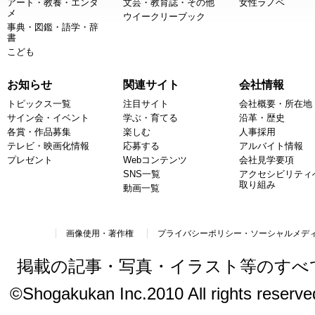
アート・教養・エンタ
文芸・教育誌・その他
女性ラノベ
メ
ウイークリーブック
事典・図鑑・語学・辞
書
こども
お知らせ
関連サイト
会社情報
トピックス一覧
注目サイト
会社概要・所在地
サイン会・イベント
学ぶ・育てる
沿革・歴史
各賞・作品募集
楽しむ
人事採用
テレビ・映画化情報
応募する
アルバイト情報
プレゼント
Webコンテンツ
会社見学要項
SNS一覧
アクセシビリティ
取り組み
動画一覧
画像使用・著作権
プライバシーポリシー・ソーシャルメデ
掲載の記事・写真・イラスト等のすべ
©Shogakukan Inc.2010 All rights reserved.