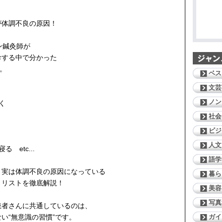
が体調不良の原因！
ン鍼灸師が
診する中で分かった
々。
ベス
文芸
ノン
く
社会
ビジ
人文
 etc...
語学
、実は体調不良の原因になっている
暮ら
とリストを徹底解説！
美容
写真
患者さんに共通しているのは、
ガイ
い“無意識の習慣”です。