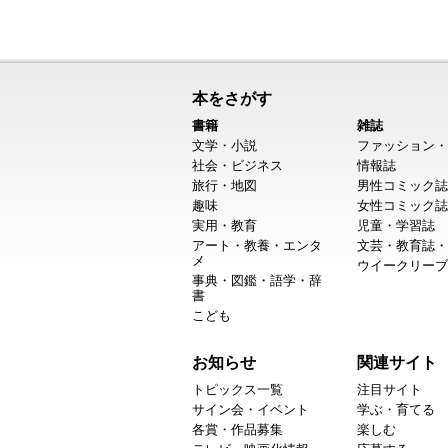
本をさがす
書籍
雑誌
文学・小説
ファッション・
社会・ビジネス
情報誌
旅行・地図
男性コミック誌
趣味
女性コミック誌
実用・教育
児童・学習誌
アート・教養・エンタ
文芸・教育誌・
メ
ウイークリーブ
事典・図鑑・語学・辞
書
こども
お知らせ
関連サイト
トピックス一覧
注目サイト
サイン会・イベント
学ぶ・育てる
各賞・作品募集
楽しむ