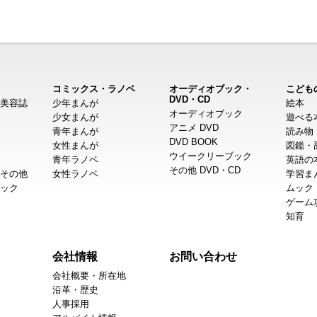
コミックス・ラノベ
オーディオブック・
こども
DVD・CD
美容誌
少年まんが
絵本
オーディオブック
少女まんが
遊べる
アニメ DVD
青年まんが
読み物
DVD BOOK
女性まんが
図鑑・
ウイークリーブック
青年ラノベ
英語の
その他 DVD・CD
その他
女性ラノベ
学習ま
ック
ムック
ゲーム
知育
会社情報
お問い合わせ
会社概要・所在地
沿革・歴史
人事採用