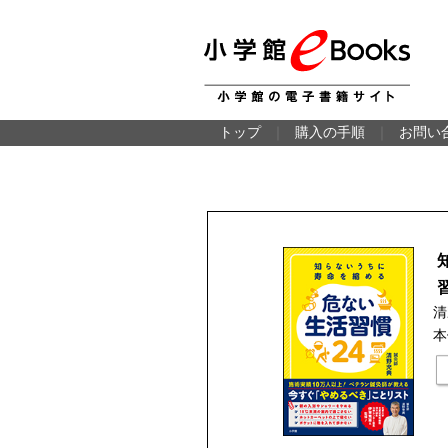
トップ
｜
購入の手順
｜
お問い
清
本