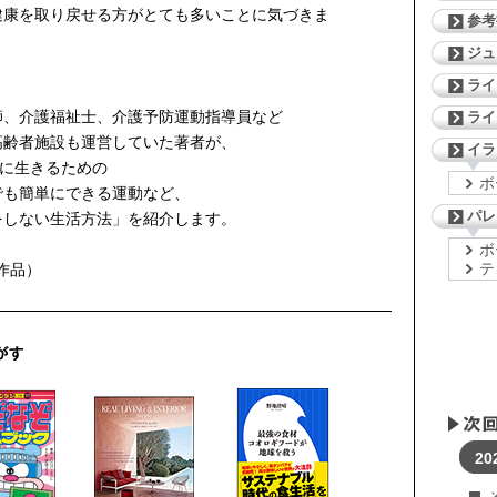
健康を取り戻せる方がとても多いことに気づきま
参考
ジ
ライ
師、介護福祉士、介護予防運動指導員など
ライ
高齢者施設も運営していた著者が、
イラ
気に生きるための
ボ
でも簡単にできる運動など、
パレ
をしない生活方法」を紹介します。
ボ
テ
売作品）
20