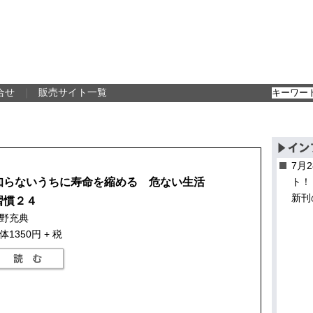
合せ
｜
販売サイト一覧
7月
知らないうちに寿命を縮める 危ない生活
ト！
新刊
習慣２４
野充典
体1350円 + 税