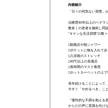
「日々の何気ない習慣」
治療歴40年以上のベテラ
数多くの患者を施術し問
”キケンな生活習慣”の数
□朝風呂や朝シャワー
□ポケットに物を入れて歩
□入浴後のストレッチ
□40℃以上の長風呂
□長時間のマスク着用
□ホットカーペットの上で寝る
長年続けることによって
今すぐ「やめるべき」こ
「慢性的な不調を抱える
からだの声に意識を向けな