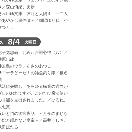
それいゆ文庫 ヴェルサイユのすき焼
き／森山侑紀、史歩
それいゆ文庫 弦月と太陽４ ～二人
のあやかし事件簿～／朝陽ゆりね、小
倉つくし
8/4
26
火曜日
尼子党忠義 北近江合戦心得〈八〉／
井原忠政
神無島のウラ／あさのあつこ
サヨナラどーだ！の雑魚釣り隊／椎名
誠
就活に失敗し、あらゆる職業の適性が
ゼロのおれですが、このたび魔法使い
の才能を見出されました。／ひるね、
六七質
呪いと猫の後宮夜話 ～月夜のまじな
い妃と眠れない皇帝～／高井うしお、
武田ほたる