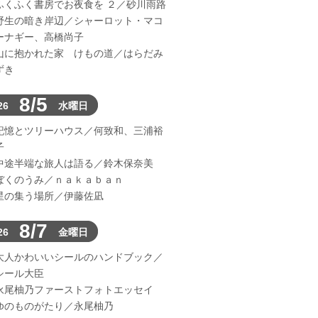
ふくふく書房でお夜食を ２／砂川雨路
野生の暗き岸辺／シャーロット・マコ
ーナギー、高橋尚子
山に抱かれた家 けもの道／はらだみ
ずき
8/5
26
水曜日
記憶とツリーハウス／何致和、三浦裕
子
中途半端な旅人は語る／鈴木保奈美
ぼくのうみ／ｎａｋａｂａｎ
星の集う場所／伊藤佐凪
8/7
26
金曜日
大人かわいいシールのハンドブック／
シール大臣
永尾柚乃ファーストフォトエッセイ
ゆのものがたり／永尾柚乃