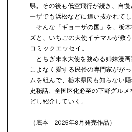
県。その後も低空飛行が続き、自慢
ーザでも浜松などに追い抜かれて
そんな「ギョーザの国」を、栃木
ズと、いちごの天使イチマルが救う
コミックエッセイ。
とちぎ未来大使を務める姉妹漫画
こよなく愛する民俗の専門家がが
ムを組んで、栃木県民も知らない隠
史秘話、全国区化必至の下野グルメ
どし紹介していく。
（底本 2025年8月発売作品）