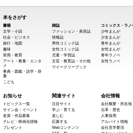
本をさがす
書籍
雑誌
コミックス・ラノ
文学・小説
ファッション・美容誌
少年まんが
社会・ビジネス
情報誌
少女まんが
旅行・地図
男性コミック誌
青年まんが
趣味
女性コミック誌
女性まんが
実用・教育
児童・学習誌
青年ラノベ
アート・教養・エンタ
文芸・教育誌・その他
女性ラノベ
メ
ウイークリーブック
事典・図鑑・語学・辞
書
こども
お知らせ
関連サイト
会社情報
トピックス一覧
注目サイト
会社概要・所在地
サイン会・イベント
学ぶ・育てる
沿革・歴史
各賞・作品募集
楽しむ
人事採用
テレビ・映画化情報
応募する
アルバイト情報
プレゼント
Webコンテンツ
会社見学要項