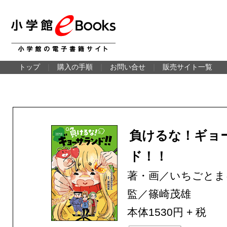
トップ
｜
購入の手順
｜
お問い合せ
｜
販売サイト一覧
負けるな！ギョ
ド！！
著・画／いちごとま
監／篠崎茂雄
本体1530円 + 税