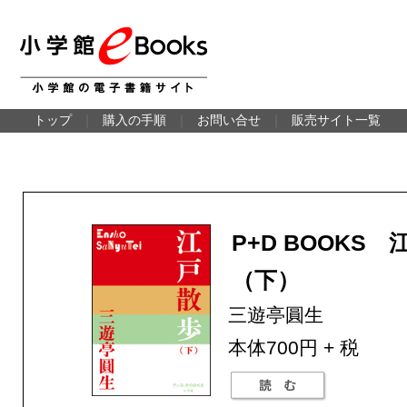
トップ
｜
購入の手順
｜
お問い合せ
｜
販売サイト一覧
P+D BOOKS
（下）
三遊亭圓生
本体700円 + 税