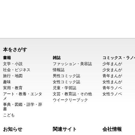
本をさがす
書籍
雑誌
コミックス・ラノ
文学・小説
ファッション・美容誌
少年まんが
社会・ビジネス
情報誌
少女まんが
旅行・地図
男性コミック誌
青年まんが
趣味
女性コミック誌
女性まんが
実用・教育
児童・学習誌
青年ラノベ
アート・教養・エンタ
文芸・教育誌・その他
女性ラノベ
メ
ウイークリーブック
事典・図鑑・語学・辞
書
こども
お知らせ
関連サイト
会社情報