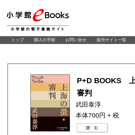
トップ
｜
購入の手順
｜
お問い合せ
｜
販売サイト一覧
P+D BOOKS
審判
武田泰淳
本体700円 + 税