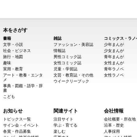
本をさがす
書籍
雑誌
コミックス・ラノ
文学・小説
ファッション・美容誌
少年まんが
社会・ビジネス
情報誌
少女まんが
旅行・地図
男性コミック誌
青年まんが
趣味
女性コミック誌
女性まんが
実用・教育
児童・学習誌
青年ラノベ
アート・教養・エンタ
文芸・教育誌・その他
女性ラノベ
メ
ウイークリーブック
事典・図鑑・語学・辞
書
こども
お知らせ
関連サイト
会社情報
トピックス一覧
注目サイト
会社概要・所在地
サイン会・イベント
学ぶ・育てる
沿革・歴史
各賞・作品募集
楽しむ
人事採用