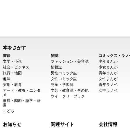
本をさがす
書籍
雑誌
コミックス・ラノ
文学・小説
ファッション・美容誌
少年まんが
社会・ビジネス
情報誌
少女まんが
旅行・地図
男性コミック誌
青年まんが
趣味
女性コミック誌
女性まんが
実用・教育
児童・学習誌
青年ラノベ
アート・教養・エンタ
文芸・教育誌・その他
女性ラノベ
メ
ウイークリーブック
事典・図鑑・語学・辞
書
こども
お知らせ
関連サイト
会社情報