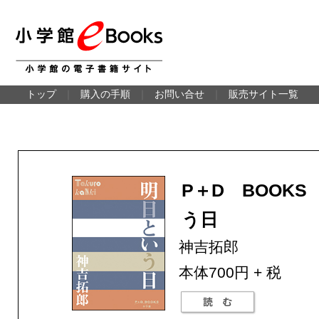
トップ
｜
購入の手順
｜
お問い合せ
｜
販売サイト一覧
P＋D BOOK
う日
神吉拓郎
本体700円 + 税