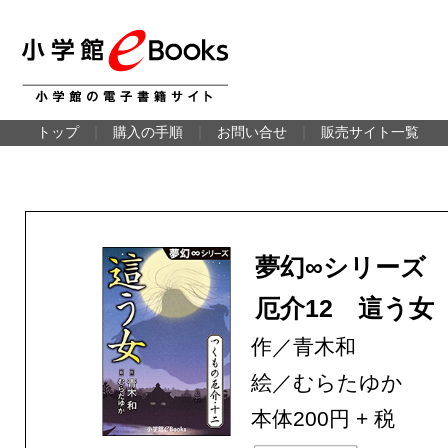
トップ
｜
購入の手順
｜
お問い合せ
｜
販売サイト一覧
夢幻∞シリーズ
厄介12 這う女
作／青木和
絵／むらたゆか
本体200円 + 税