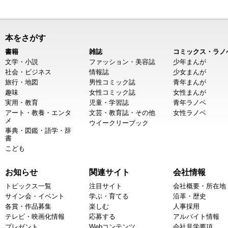
本をさがす
書籍
雑誌
コミックス・ラノ
文学・小説
ファッション・美容誌
少年まんが
社会・ビジネス
情報誌
少女まんが
旅行・地図
男性コミック誌
青年まんが
趣味
女性コミック誌
女性まんが
実用・教育
児童・学習誌
青年ラノベ
アート・教養・エンタ
文芸・教育誌・その他
女性ラノベ
メ
ウイークリーブック
事典・図鑑・語学・辞
書
こども
お知らせ
関連サイト
会社情報
トピックス一覧
注目サイト
会社概要・所在地
サイン会・イベント
学ぶ・育てる
沿革・歴史
各賞・作品募集
楽しむ
人事採用
テレビ・映画化情報
応募する
アルバイト情報
プレゼント
Webコンテンツ
会社見学要項