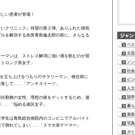
難しい患者が登場！
ないクリニック』待望の第２弾。ありふれた病気
ブルを解決する名医青島倫太郎の前に、さらなる
ベス
文芸
ウーマンは、ストレス解消に強い酒を飲むのが習
ノン
ストロング系女子」
社会
ェを立ち上げるつもりのサラリーマン。移住前に
ビジ
発覚して……「アンチスイーツ」
人文
語学
商社勤務の女性。理想の彼をゲットするため、過
が……「悩める港区女子」
暮ら
美容
大学生は青島総合病院内のコンビニでアルバイト
写真
店で倒れてしまい……「スマホ首ゲーマー」
ガイ