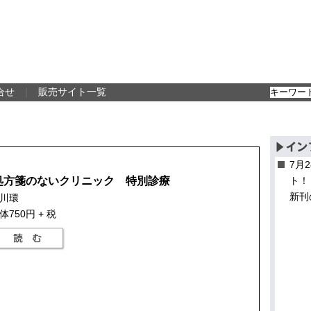
合せ
｜
販売サイト一覧
7月
処方箋のないクリニック 特別診療
ト！
新刊
川環
体750円 + 税