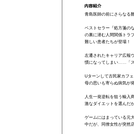
青島医師の前にさらなる
ベストセラー『処方箋の
の裏に潜む人間関係トラ
難しい患者たちが登場！
左遷されたキャリア広報
慣になってしまい……「
Uターンして古民家カフ
母の思いも寄らぬ病気が
人生一発逆転を狙う輸入
激なダイエットを選んだ
ゲームにはまっている元
中だが、同僚女性が突然