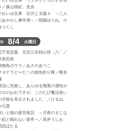
それいゆ文庫 ヴェルサイユのすき焼
き／森山侑紀、史歩
それいゆ文庫 弦月と太陽４ ～二人
のあやかし事件簿～／朝陽ゆりね、小
倉つくし
8/4
26
火曜日
尼子党忠義 北近江合戦心得〈八〉／
井原忠政
神無島のウラ／あさのあつこ
サヨナラどーだ！の雑魚釣り隊／椎名
誠
就活に失敗し、あらゆる職業の適性が
ゼロのおれですが、このたび魔法使い
の才能を見出されました。／ひるね、
六七質
呪いと猫の後宮夜話 ～月夜のまじな
い妃と眠れない皇帝～／高井うしお、
武田ほたる