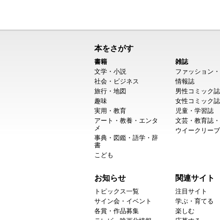
本をさがす
書籍
雑誌
文学・小説
ファッション・
社会・ビジネス
情報誌
旅行・地図
男性コミック誌
趣味
女性コミック誌
実用・教育
児童・学習誌
アート・教養・エンタ
文芸・教育誌・
メ
ウイークリーブ
事典・図鑑・語学・辞
書
こども
お知らせ
関連サイト
トピックス一覧
注目サイト
サイン会・イベント
学ぶ・育てる
各賞・作品募集
楽しむ