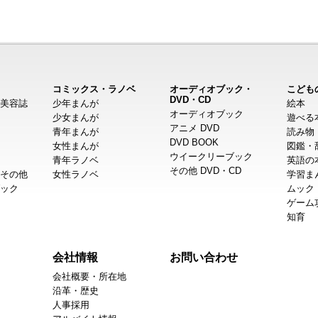
コミックス・ラノベ
オーディオブック・
こども
DVD・CD
美容誌
少年まんが
絵本
オーディオブック
少女まんが
遊べる
アニメ DVD
青年まんが
読み物
DVD BOOK
女性まんが
図鑑・
ウイークリーブック
青年ラノベ
英語の
その他 DVD・CD
その他
女性ラノベ
学習ま
ック
ムック
ゲーム
知育
会社情報
お問い合わせ
会社概要・所在地
沿革・歴史
人事採用