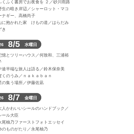
ふくふく書房でお夜食を ２／砂川雨路
野生の暗き岸辺／シャーロット・マコ
ーナギー、高橋尚子
山に抱かれた家 けもの道／はらだみ
ずき
8/5
26
水曜日
記憶とツリーハウス／何致和、三浦裕
子
中途半端な旅人は語る／鈴木保奈美
ぼくのうみ／ｎａｋａｂａｎ
星の集う場所／伊藤佐凪
8/7
26
金曜日
大人かわいいシールのハンドブック／
シール大臣
永尾柚乃ファーストフォトエッセイ
ゆのものがたり／永尾柚乃