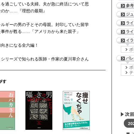
しを過ごしている夫婦。夫が急に終活について思
参考
なのか……『理想の最期』
ジ
ライ
レルギーの男の子とその母親。封印していた留学
た事件が甦る……「アメリカから来た親子」
ライ
イラ
前向きになる全六編！
ボ
パレ
』シリーズで知られる医師・作家の夏川草介さん
ボ
テ
20