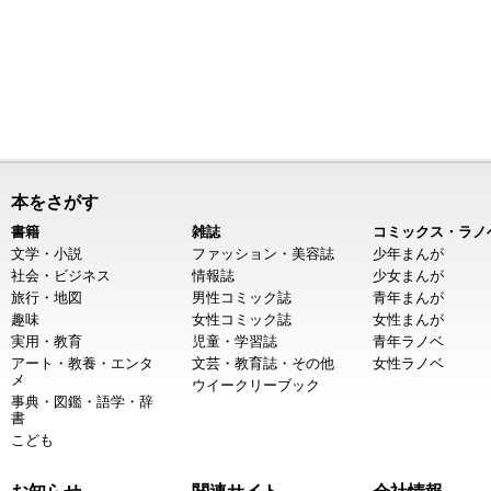
本をさがす
書籍
雑誌
コミックス・ラノ
文学・小説
ファッション・美容誌
少年まんが
社会・ビジネス
情報誌
少女まんが
旅行・地図
男性コミック誌
青年まんが
趣味
女性コミック誌
女性まんが
実用・教育
児童・学習誌
青年ラノベ
アート・教養・エンタ
文芸・教育誌・その他
女性ラノベ
メ
ウイークリーブック
事典・図鑑・語学・辞
書
こども