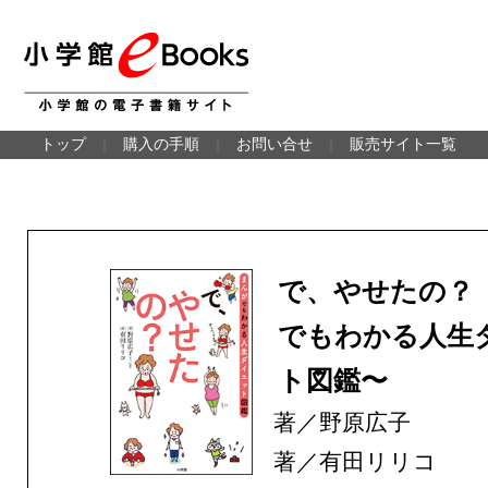
トップ
｜
購入の手順
｜
お問い合せ
｜
販売サイト一覧
で、やせたの？
でもわかる人生
ト図鑑〜
著／野原広子
著／有田リリコ