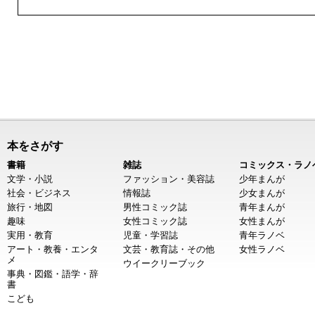
本をさがす
書籍
雑誌
コミックス・ラノ
文学・小説
ファッション・美容誌
少年まんが
社会・ビジネス
情報誌
少女まんが
旅行・地図
男性コミック誌
青年まんが
趣味
女性コミック誌
女性まんが
実用・教育
児童・学習誌
青年ラノベ
アート・教養・エンタ
文芸・教育誌・その他
女性ラノベ
メ
ウイークリーブック
事典・図鑑・語学・辞
書
こども