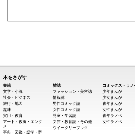
本をさがす
書籍
雑誌
コミックス・ラノ
文学・小説
ファッション・美容誌
少年まんが
社会・ビジネス
情報誌
少女まんが
旅行・地図
男性コミック誌
青年まんが
趣味
女性コミック誌
女性まんが
実用・教育
児童・学習誌
青年ラノベ
アート・教養・エンタ
文芸・教育誌・その他
女性ラノベ
メ
ウイークリーブック
事典・図鑑・語学・辞