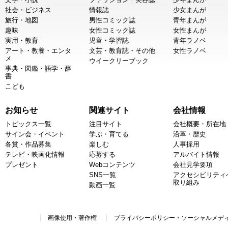
社会・ビジネス
情報誌
少女まんが
旅行・地図
男性コミック誌
青年まんが
趣味
女性コミック誌
女性まんが
実用・教育
児童・学習誌
青年ラノベ
アート・教養・エンタ
文芸・教育誌・その他
女性ラノベ
メ
ウイークリーブック
事典・図鑑・語学・辞
書
こども
お知らせ
関連サイト
会社情報
トピックス一覧
注目サイト
会社概要・所在地
サイン会・イベント
学ぶ・育てる
沿革・歴史
各賞・作品募集
楽しむ
人事採用
テレビ・映画化情報
応募する
アルバイト情報
プレゼント
Webコンテンツ
会社見学要項
SNS一覧
アクセシビリティ
取り組み
動画一覧
画像使用・著作権
プライバシーポリシー・ソーシャルメデ