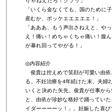
りゃねえだろ！クソッ」
「いくら金なくても、国のために
産むか、ボッケエエエエエ！」
「あああ、もう声出さねえと、や
え！痛い！めちゃくちゃ痛い！腹ん
が暴れ回ってやがる！」
◎内容紹介
俊貴は控えめで笑顔が可愛い由依
る。不妊治療を4年続けた末、夫婦
いくと決めた矢先、俊貴が仕事から
と、由依が珍妙な格好で踊っていた
イダーーーーッ！」。妊娠した喜びで