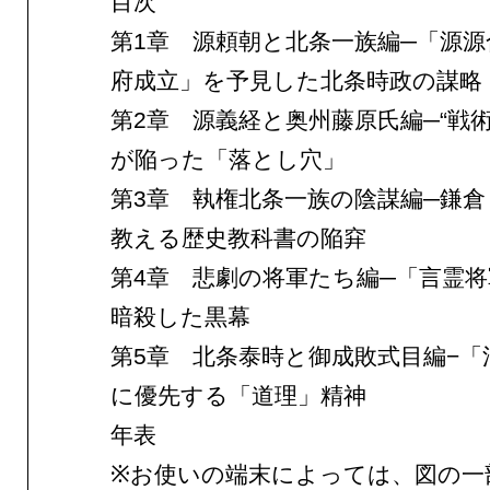
目次
第1章 源頼朝と北条一族編─「源源
府成立」を予見した北条時政の謀略
第2章 源義経と奥州藤原氏編─“戦
が陥った「落とし穴」
第3章 執権北条一族の陰謀編─鎌倉
教える歴史教科書の陥穽
第4章 悲劇の将軍たち編─「言霊
暗殺した黒幕
第5章 北条泰時と御成敗式目編−「
に優先する「道理」精神
年表
※お使いの端末によっては、図の一