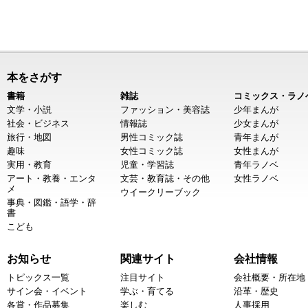
本をさがす
書籍
雑誌
コミックス・ラノ
文学・小説
ファッション・美容誌
少年まんが
社会・ビジネス
情報誌
少女まんが
旅行・地図
男性コミック誌
青年まんが
趣味
女性コミック誌
女性まんが
実用・教育
児童・学習誌
青年ラノベ
アート・教養・エンタ
文芸・教育誌・その他
女性ラノベ
メ
ウイークリーブック
事典・図鑑・語学・辞
書
こども
お知らせ
関連サイト
会社情報
トピックス一覧
注目サイト
会社概要・所在地
サイン会・イベント
学ぶ・育てる
沿革・歴史
各賞・作品募集
楽しむ
人事採用